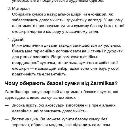
універсальні й поєднуються з будь-яким одягом.
Матеріал
Обирайте сумки з натуральної шкіри чи еко-шкіри, які
забезпечують довговічність і зручність у догляді. У нашому
асортименті пропонуємо купити сумочку базову із плетеної
екошкіри чорного кольору у класичному стилі.
Дизайн
Мінімалістичний дизайн завжди залишається актуальним.
Сумка має гармонійно доповнювати ваш стиль і підходити
для різних випадків. Якщо вам хочеться більш
неординарної сумочки, то стильна сумочка зі сріблястої
екошкіри — найкращий вибір, адже вона синтезує у собі
практичність та елегантність.
Чому обирають базові сумки від Zarmilkas?
Zarmilkas пропонує широкий асортимент базових сумок, які
відповідають вимогам сучасних жінок.
Висока якість. Усі аксесуари виготовлені з преміальних
матеріалів, які гарантують довговічність.
Доступна ціна. Ви можете купити базову сумку без
переплат, обравши модель, яка підходить саме вам.