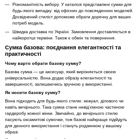
Різноманітність вибору. У каталозі представлені сумки для
будь-якого випадку: від офісних до повсякденних моделей.
Досвідчений стиліст допоможе обрати доречну для ваших
потреб модель.
Швидка доставка по Україні. Замовлення доставляється в
найкоротші терміни. Також є обмін та повернення.
Сумка базова: поєднання елегантності та
практичності
Чому варто обрати базову сумку?
Базова сумка — це аксесуар, який вирізняється своєю
універсальністю. Вона додає образу елегантності та
завершеності, залишаючись зручною у використанні.
Як носити базову сумку?
Вона підходить для будь-якого стилю: кежуал, ділового чи
навіть вечірнього. Така сумка стане невід’ємною частиною
гардеробу кожної жінки. Звичайно, до вечірнього стилю
пасують оксамитові сумочки, тож базові найкраще підійдуть
для денного використання і стануть родзинкою у вашому
образі.