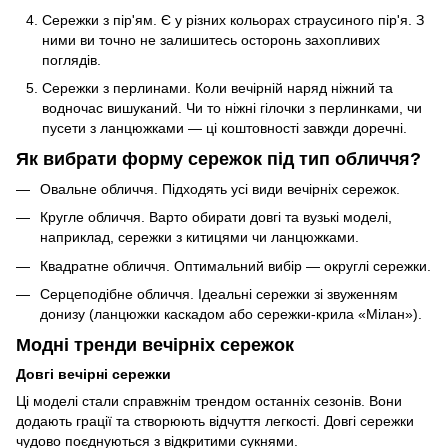
Сережки з пір'ям. Є у різних кольорах страусиного пір'я. З
ними ви точно не залишитесь осторонь захопливих
поглядів.
Сережки з перлинами. Коли вечірній наряд ніжний та
водночас вишуканий. Чи то ніжні гілочки з перлинками, чи
пусети з ланцюжками — ці коштовності завжди доречні.
Як вибрати форму сережок під тип обличчя?
Овальне обличчя. Підходять усі види вечірніх сережок.
Кругле обличчя. Варто обирати довгі та вузькі моделі,
наприклад, сережки з китицями чи ланцюжками.
Квадратне обличчя. Оптимальний вибір — округлі сережки.
Серцеподібне обличчя. Ідеальні сережки зі звуженням
донизу (ланцюжки каскадом або сережки-крила «Мілан»).
Модні тренди вечірніх сережок
Довгі вечірні сережки
Ці моделі стали справжнім трендом останніх сезонів. Вони
додають грації та створюють відчуття легкості. Довгі сережки
чудово поєднуються з відкритими сукнями.