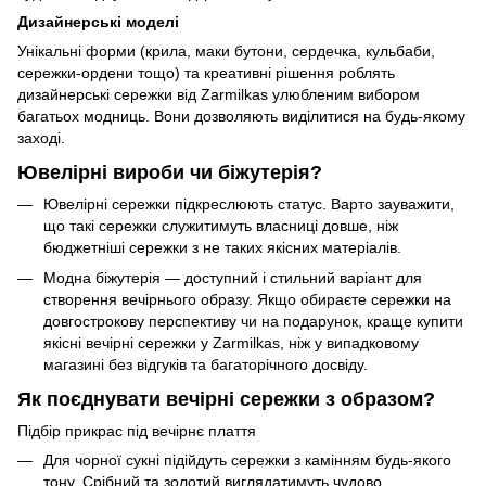
Дизайнерські моделі
Унікальні форми (крила, маки бутони, сердечка, кульбаби,
сережки-ордени тощо) та креативні рішення роблять
дизайнерські сережки від Zarmilkas улюбленим вибором
багатьох модниць. Вони дозволяють виділитися на будь-якому
заході.
Ювелірні вироби чи біжутерія?
Ювелірні сережки підкреслюють статус. Варто зауважити,
що такі сережки служитимуть власниці довше, ніж
бюджетніші сережки з не таких якісних матеріалів.
Модна біжутерія — доступний і стильний варіант для
створення вечірнього образу. Якщо обираєте сережки на
довгострокову перспективу чи на подарунок, краще купити
якісні вечірні сережки у Zarmilkas, ніж у випадковому
магазині без відгуків та багаторічного досвіду.
Як поєднувати вечірні сережки з образом?
Підбір прикрас під вечірнє плаття
Для чорної сукні підійдуть сережки з камінням будь-якого
тону. Срібний та золотий виглядатимуть чудово.