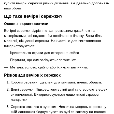
купити вечірні сережки різних дизайнів, які ідеально доповнять
ваш образ.
Що таке вечірні сережки?
Основні характеристики
Вечірні сережки відрізняються розкішним дизайном та
матеріалами, які надають їм особливого блиску. Вони більш
масивні, ніж денні сережки. Найчастіше для виготовлення
використовуються:
Кришталь та стрази для створення сяйва.
Перлини, що символізують елегантність.
Метали: золото, срібло або їх якісні замінники.
Різновиди вечірніх сережок
Короткі сережки. Ідеальні для мінімалістичних образів.
Довгі сережки. Підкреслюють лінії шиї та створюють ефект
витонченості. Використовуються лише якісні стразові
ланцюжки.
Сережка-заколка з пусетом. Незвична модель сережки, у
якій ланцюжок з'єднує пусет на вусі та заколку на волоссі.