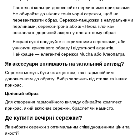
Пастельні кольори доповнюйте перлинними прикрасами.
Не обирайте до ніжних тонів чорні сережки, щоб не
перевантажити образ. Сережки-ланцюжки з натуральними
перлинами, сережки-грона або ж «Ніжна гілочка»
поставлять доречний акцент у елегантному образі.
Яскраві сукні поєднуйте зі стриманими сережками, аби
уникнути крикливого образу і відсутності акцентів.
Найкраще — елегантні сережки Mucha або Клеопатра
Як аксесуари впливають на загальний вигляд?
Сережки можуть бути як акцентом, так і гармонійним
доповненням до образу. Вибір залежить від стилю та інших
прикрас.
Цілісний образ
Для створення гармонійного вигляду обирайте комплект
прикрас, який включає сережки, браслет чи намисто.
Де купити вечірні сережки?
Як вибрати сережки з оптимальним співвідношенням ціни та
якості?