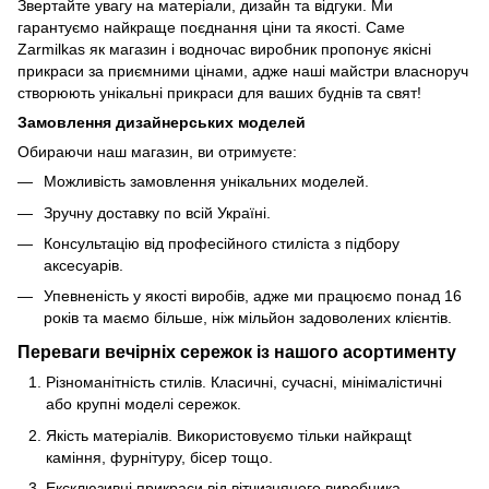
Звертайте увагу на матеріали, дизайн та відгуки. Ми
гарантуємо найкраще поєднання ціни та якості. Саме
Zarmilkas як магазин і водночас виробник пропонує якісні
прикраси за приємними цінами, адже наші майстри власноруч
створюють унікальні прикраси для ваших буднів та свят!
Замовлення дизайнерських моделей
Обираючи наш магазин, ви отримуєте:
Можливість замовлення унікальних моделей.
Зручну доставку по всій Україні.
Консультацію від професійного стиліста з підбору
аксесуарів.
Упевненість у якості виробів, адже ми працюємо понад 16
років та маємо більше, ніж мільйон задоволених клієнтів.
Переваги вечірніх сережок із нашого асортименту
Різноманітність стилів. Класичні, сучасні, мінімалістичні
або крупні моделі сережок.
Якість матеріалів. Використовуємо тільки найкращt
каміння, фурнітуру, бісер тощо.
Ексклюзивні прикраси від вітчизняного виробника.