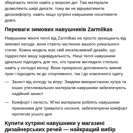
зберігають тепло навіть у морозні дні. Такі матеріали
дозволяють шкірі дихати, тому ви не відчуватимете
дискомфорту, навіть якщо хутряні навушники носитимете
довго.
Переваги зимових навушників Zarmilkas
Навушники жіночі теплі від Zarmilkas не просто захищають від
зимової негоди, вони стають частиною вашого унікального
стилю. Кожна модель має свій ексклюзивний дизайн, що
підкреслює вашу індивідуальність. Наші теплі навушники
ідеально підходять для тих, хто прагне виглядати стильно
навіть у холодні місяці. Вони прекрасно доповнюють зимові
луки і підходять як до спортивного, так і до класичного одягу.
Захист від холоду та вітру: Завдяки використанню хутра та
інших утеплювальних матеріалів навушники забезпечують
надійний захист.
Комфорт і легкість: М'які матеріали роблять навушники
приємними для тривалого носіння, забезпечуючи комфорт
протягом усього дня.
Купити хутряні навушники у магазині
дизайнерських речей — найкращий вибір