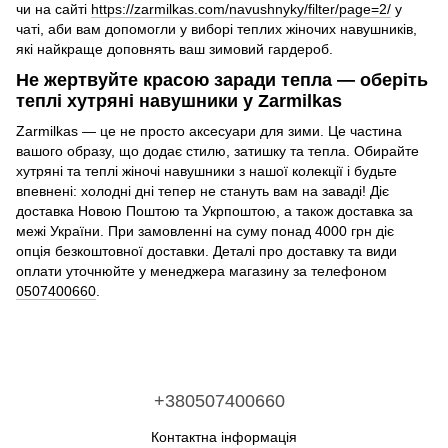
чи на сайті
https://zarmilkas.com/navushnyky/filter/page=2/
у
чаті, аби вам допомогли у виборі теплих жіночих навушників,
які найкраще доповнять ваш зимовий гардероб.
Не жертвуйте красою заради тепла — оберіть
теплі хутряні навушники у Zarmilkas
Zarmilkas — це не просто аксесуари для зими. Це частина
вашого образу, що додає стилю, затишку та тепла. Обирайте
хутряні та теплі жіночі навушники з нашої колекції і будьте
впевнені: холодні дні тепер не стануть вам на заваді! Діє
доставка Новою Поштою та Укрпоштою, а також доставка за
межі України. При замовленні на суму понад 4000 грн діє
опція безкоштовної доставки. Деталі про доставку та види
оплати уточнюйте у менеджера магазину за телефоном
0507400660
.
+380507400660
Контактна інформація