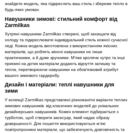
знайдете модель, яка підкреслить ваш стиль і збереже тепло в
будь-яких умовах.
Навушники зимові: стильний комфорт від
Zarmilkas
Хутряні навушники Zarmilkas створені, щоб захищати від
холоду та підкреслювати індивідуальний стиль кожної сучасної
леді. Кожна модель виготовлена з використанням якісних
матеріалів, що роблять жіночі навушники не лише
практичними, а й дуже зручними. М'яке кроляче хутро та інші
приємні на дотик матеріали додають відчуття затишку та
тепла, перетворюючи навушники на обов'язковий атрибут
вашого зимового гардеробу.
Дизайн і матеріали: теплі навушники для
зими
У колекції Zarmilkas представлені різноманітні варіанти теплих
зимових навушників: від класичних моделей до унікальних
дизайнерських навушників. Кожен елемент підбирається з
турботою, щоб створити аксесуар, який надає образу
довершеності. Для пошиття використовуються м’які
повітропроникні матеріали, що забезпечують довговічність та