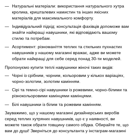
Натуральні матеріали: використання натурального хутра
кролика, кришталевих намистин та інших якісних
матеріалів для максимального комфорту.
Індивідуальний підхід: консультація фахівців допоможе вам
знайти найкращі навушники, які відповідають вашому
стилю та потребам.
Асортимент: різноманіття теплих та стильних пухнастих
навушників у нашому магазині вражає, адже ви можете
обрати найкращі для себе серед понад 30-ти моделей.
Пропонуємо купити теплі навушники жіночі таких видів:
Чорні із срібним, чорним, кольоровим у кількох варіаціях,
чорно-золотим, золотим камінням.
Сірі та темно-сірі навушники із рожевими, чорно-білими та
різнокольоровими камінцями камінцями.
Білі навушники із білим та рожевим камінням.
Зауважимо, що у нашому магазині дизайнерських виробів
серед теплих хутряних навушників, що є у наявності, ви
можете також обрати товщину самого обідка. Обирайте те, що
вам до душі! Зверніться до консультанта у інстаграм-магазині