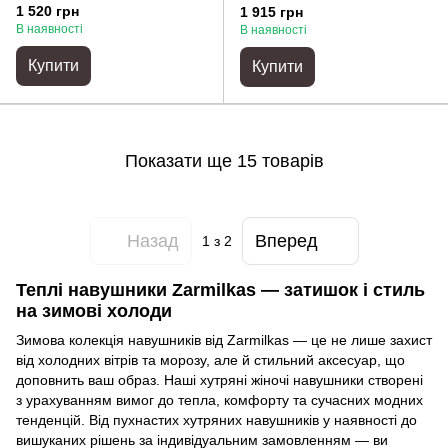
камінням
1 520 грн
1 915 грн
В наявності
В наявності
Купити
Купити
Показати ще 15 товарів
Назад
Вперед
1
з 2
Теплі навушники Zarmilkas — затишок і стиль
на зимові холоди
Зимова колекція навушників від Zarmilkas — це не лише захист
від холодних вітрів та морозу, але й стильний аксесуар, що
доповнить ваш образ. Наші хутряні жіночі навушники створені
з урахуванням вимог до тепла, комфорту та сучасних модних
тенденцій. Від пухнастих хутряних навушників у наявності до
вишуканих рішень за індивідуальним замовленням — ви