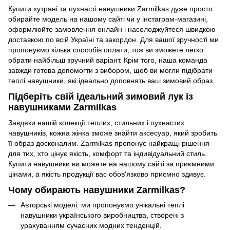
Купити хутряні та пухнасті навушники Zarmilkas дуже просто:
обирайте модель на нашому сайті чи у інстаграм-магазині,
оформлюйте замовлення онлайн і насолоджуйтеся швидкою
доставкою по всій Україні та закордон. Для вашої зручності ми
пропонуємо кілька способів оплати, тож ви зможете легко
обрати найбільш зручний варіант. Крім того, наша команда
завжди готова допомогти з вибором, щоб ви могли підібрати
теплі навушники, які ідеально доповнять ваш зимовий образ.
Підберіть свій ідеальний зимовий лук із
навушниками Zarmilkas
Завдяки нашій колекції теплих, стильних і пухнастих
навушників, кожна жінка зможе знайти аксесуар, який зробить
її образ досконалим. Zarmilkas пропонує найкращі рішення
для тих, хто цінує якість, комфорт та індивідуальний стиль.
Купити навушники ви можете на нашому сайті за приємними
цінами, а якість продукції вас обов'язково приємно здивує.
Чому обирають навушники Zarmilkas?
Авторські моделі: ми пропонуємо унікальні теплі
навушники українського виробництва, створені з
урахуванням сучасних модних тенденцій.