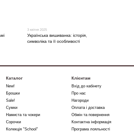
3 квітня 2025
амі
Українська вишиванка: історія,
символіка та її особливості
Каталог
Клієнтам
New!
Вхід до кабінету
Брошки
Про нас
Sale!
Нагороди
Сумки
Оплата і доставка
Намиста та чокери
Обмін та повернення
Сорочки
Контактна інформація
Колекція "School"
Програма лояльності