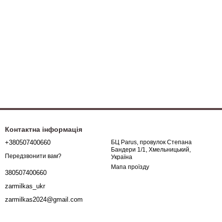
Контактна інформація
+380507400660
БЦ Parus, провулок Степана
Бандери 1/1, Хмельницький,
Передзвонити вам?
Україна
Мапа проїзду
380507400660
zarmilkas_ukr
zarmilkas2024@gmail.com