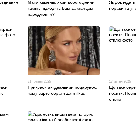
поєднання
Магія каменів: який дорогоцінний
Як доглядати
камінь підходить Вам за місяцем
поради та ун
народження?
21 травня 2025
17 квітня 2025
раси:
Прикраси як ідеальний подарунок:
Що таке сереж
ію
чому варто обрати Zarmilkas
носити. Повни
стилю