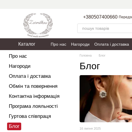
Перейти до основного контенту
+380507400660
Передз
Каталог
Про нас
Нагороди
Оплата і доставка
Пакування
Політика конфіденційності
Про нас
Головна
Блог
Блог
Нагороди
Оплата і доставка
Обмін та повернення
Контактна інформація
Програма лояльності
Гуртова співпраця
Блог
16 липня 2025