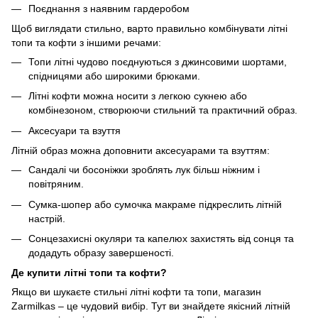
Поєднання з наявним гардеробом
Щоб виглядати стильно, варто правильно комбінувати літні
топи та кофти з іншими речами:
Топи літні чудово поєднуються з джинсовими шортами,
спідницями або широкими брюками.
Літні кофти можна носити з легкою сукнею або
комбінезоном, створюючи стильний та практичний образ.
Аксесуари та взуття
Літній образ можна доповнити аксесуарами та взуттям:
Сандалі чи босоніжки зроблять лук більш ніжним і
повітряним.
Сумка-шопер або сумочка макраме підкреслить літній
настрій.
Сонцезахисні окуляри та капелюх захистять від сонця та
додадуть образу завершеності.
Де купити літні топи та кофти?
Якщо ви шукаєте стильні літні кофти та топи, магазин
Zarmilkas – це чудовий вибір. Тут ви знайдете якісний літній