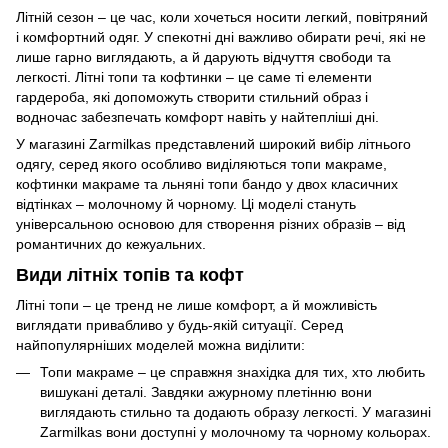
Літній сезон – це час, коли хочеться носити легкий, повітряний
і комфортний одяг. У спекотні дні важливо обирати речі, які не
лише гарно виглядають, а й дарують відчуття свободи та
легкості. Літні топи та кофтинки – це саме ті елементи
гардероба, які допоможуть створити стильний образ і
водночас забезпечать комфорт навіть у найтепліші дні.
У магазині Zarmilkas представлений широкий вибір літнього
одягу, серед якого особливо виділяються топи макраме,
кофтинки макраме та льняні топи бандо у двох класичних
відтінках – молочному й чорному. Ці моделі стануть
універсальною основою для створення різних образів – від
романтичних до кежуальних.
Види літніх топів та кофт
Літні топи – це тренд не лише комфорт, а й можливість
виглядати привабливо у будь-якій ситуації. Серед
найпопулярніших моделей можна виділити:
Топи макраме – це справжня знахідка для тих, хто любить
вишукані деталі. Завдяки ажурному плетінню вони
виглядають стильно та додають образу легкості. У магазині
Zarmilkas вони доступні у молочному та чорному кольорах.