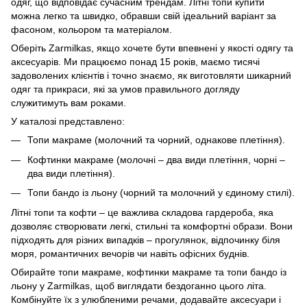
одяг, що відповідає сучасним трендам. Літні топи купити
можна легко та швидко, обравши свій ідеальний варіант за
фасоном, кольором та матеріалом.
Оберіть Zarmilkas, якщо хочете бути впевнені у якості одягу та
аксесуарів. Ми працюємо понад 15 років, маємо тисячі
задоволених клієнтів і точно знаємо, як виготовляти шикарний
одяг та прикраси, які за умов правильного догляду
служитимуть вам роками.
У каталозі представлено:
Топи макраме (молочний та чорний, однакове плетіння).
Кофтинки макраме (молочні – два види плетіння, чорні –
два види плетіння).
Топи бандо із льону (чорний та молочний у єдиному стилі).
Літні топи та кофти – це важлива складова гардероба, яка
дозволяє створювати легкі, стильні та комфортні образи. Вони
підходять для різних випадків – прогулянок, відпочинку біля
моря, романтичних вечорів чи навіть офісних буднів.
Обирайте топи макраме, кофтинки макраме та топи бандо із
льону у Zarmilkas, щоб виглядати бездоганно цього літа.
Комбінуйте їх з улюбленими речами, додавайте аксесуари і