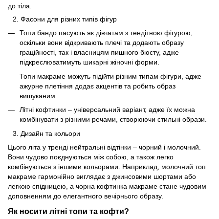
до тіла.
Фасони для різних типів фігур
Топи бандо пасують як дівчатам з тендітною фігурою,
оскільки вони відкривають плечі та додають образу
граційності, так і власницям пишного бюсту, адже
підкреслюватимуть шикарні жіночні форми.
Топи макраме можуть підійти різним типам фігури, адже
ажурне плетіння додає акцентів та робить образ
вишуканим.
Літні кофтинки – універсальний варіант, адже їх можна
комбінувати з різними речами, створюючи стильні образи.
Дизайн та кольори
Цього літа у тренді нейтральні відтінки – чорний і молочний.
Вони чудово поєднуються між собою, а також легко
комбінуються з іншими кольорами. Наприклад, молочний топ
макраме гармонійно виглядає з джинсовими шортами або
легкою спідницею, а чорна кофтинка макраме стане чудовим
доповненням до елегантного вечірнього образу.
Як носити літні топи та кофти?