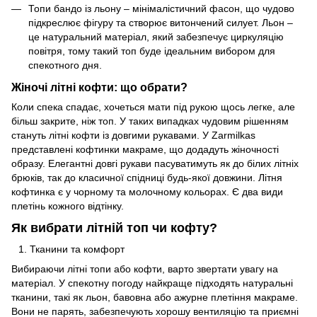
Топи бандо із льону – мінімалістичний фасон, що чудово
підкреслює фігуру та створює витончений силует. Льон –
це натуральний матеріал, який забезпечує циркуляцію
повітря, тому такий топ буде ідеальним вибором для
спекотного дня.
Жіночі літні кофти: що обрати?
Коли спека спадає, хочеться мати під рукою щось легке, але
більш закрите, ніж топ. У таких випадках чудовим рішенням
стануть літні кофти із довгими рукавами. У Zarmilkas
представлені кофтинки макраме, що додадуть жіночності
образу. Елегантні довгі рукави пасуватимуть як до білих літніх
брюків, так до класичної спідниці будь-якої довжини. Літня
кофтинка є у чорному та молочному кольорах. Є два види
плетінь кожного відтінку.
Як вибрати літній топ чи кофту?
Тканини та комфорт
Вибираючи літні топи або кофти, варто звертати увагу на
матеріал. У спекотну погоду найкраще підходять натуральні
тканини, такі як льон, бавовна або ажурне плетіння макраме.
Вони не парять, забезпечують хорошу вентиляцію та приємні