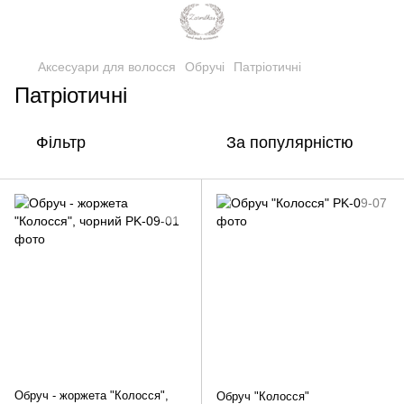
Аксесуари для волосся
Обручі
Патріотичні
Патріотичні
Фільтр
За популярністю
Обруч - жоржета "Колосся",
Обруч "Колосся"