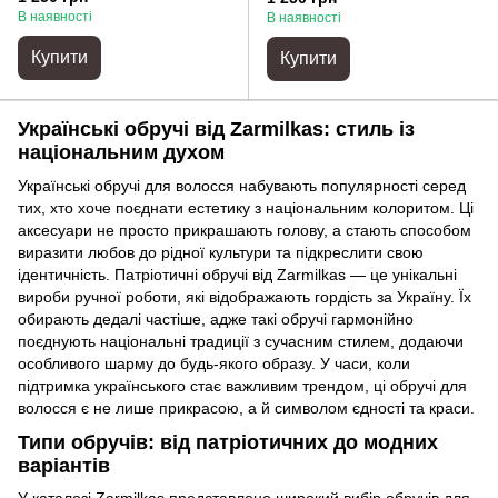
В наявності
В наявності
Купити
Купити
Українські обручі від Zarmilkas: стиль із
національним духом
Українські обручі для волосся набувають популярності серед
тих, хто хоче поєднати естетику з національним колоритом. Ці
аксесуари не просто прикрашають голову, а стають способом
виразити любов до рідної культури та підкреслити свою
ідентичність. Патріотичні обручі від Zarmilkas — це унікальні
вироби ручної роботи, які відображають гордість за Україну. Їх
обирають дедалі частіше, адже такі обручі гармонійно
поєднують національні традиції з сучасним стилем, додаючи
особливого шарму до будь-якого образу. У часи, коли
підтримка українського стає важливим трендом, ці обручі для
волосся є не лише прикрасою, а й символом єдності та краси.
Типи обручів: від патріотичних до модних
варіантів