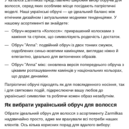
У каталозі Zarmilkas представлено широкий вибір обручів для
волосся, серед яких особливе місце посідають патріотичні
моделі. Наші українські обручі — це ідеальний баланс між
етнічним дизайном і актуальними модними тенденціями. У
нашому асортименті ви знайдете:
Обруч-жоржета «Колосся»: прикрашений колосками з
каміння та стрічок, що символізують родючість і достаток.
Обруч "Anna": подвійний обруч із двох тонких смужок,
оздоблених синьо-жовтими камінцями, виглядає ніжно й
елегантно, ідеально для витончених образів.
Обруч "Anna" мікс: оновлена версія попереднього обруча з
цікавим розташуванням камінців у національних кольорах,
що додає динаміки.
Патріотичні обручі підходять як для повсякденного носіння, так
і для святкових подій, підкреслюючи вашу любов до
української символіки та роблячи кожен образ незабутнім.
Як вибрати український обруч для волосся
Обрати ідеальний обруч для волосся з асортименту Zarmilkas
надзвичайно просто, адже ми врахували всі потреби наших
клієнтів. Ось кілька корисних порад для вдалого вибору: