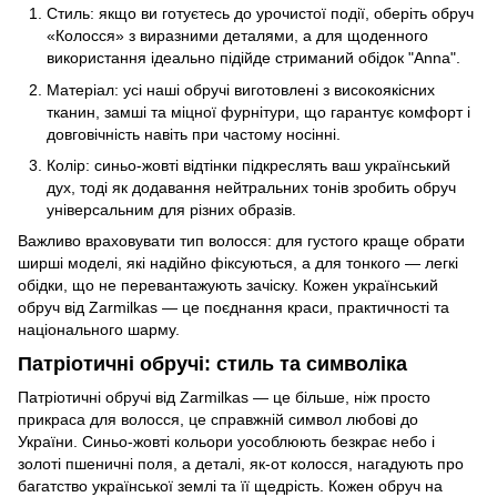
Стиль: якщо ви готуєтесь до урочистої події, оберіть обруч
«Колосся» з виразними деталями, а для щоденного
використання ідеально підійде стриманий обідок "Anna".
Матеріал: усі наші обручі виготовлені з високоякісних
тканин, замші та міцної фурнітури, що гарантує комфорт і
довговічність навіть при частому носінні.
Колір: синьо-жовті відтінки підкреслять ваш український
дух, тоді як додавання нейтральних тонів зробить обруч
універсальним для різних образів.
Важливо враховувати тип волосся: для густого краще обрати
ширші моделі, які надійно фіксуються, а для тонкого — легкі
обідки, що не перевантажують зачіску. Кожен український
обруч від Zarmilkas — це поєднання краси, практичності та
національного шарму.
Патріотичні обручі: стиль та символіка
Патріотичні обручі від Zarmilkas — це більше, ніж просто
прикраса для волосся, це справжній символ любові до
України. Синьо-жовті кольори уособлюють безкрає небо і
золоті пшеничні поля, а деталі, як-от колосся, нагадують про
багатство української землі та її щедрість. Кожен обруч на