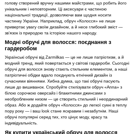
голову створений вручну нашими майстрами, що робить його
унікальним і неповторним. Ці аксесуари є частиною
національної традиції, дозволяючи вам щодня носити
частинку України. Наприклад, обруч «Колосся» не лише
привертає увагу своїм дизайном, а й несе глибокий зміст —
зв’язок із природою та історією нашого народу.
Модні обручі для волосся: поєднання з
гардеробом
Українські обручі від Zarmilkas — це не лише патріотизм, а й
модний тренд, який повертається у світові гардероби. Сьогодні
обручі для волосся знову стають стильним елементом, а наші
патріотичні обідки вдало поєднують етнічний дизайн із
сучасними віяннями. Хибна думка, що такі обручі пасують
лише до вишиванок. Спробуйте стилізувати обруч «Anna» з
білою сорочкою оверсайз і блакитними джинсами з
необробленим низом — це створить стильний і неординарний
образ. Або ж додайте обруч «Колосся» до легкої сукні в теплу
пору року — і ваш look стане яскравим і незабутнім. Наші
обручі популярні серед тих, хто цінує моду, красу та
індивідуальність.
Як купити український обруч для волосся