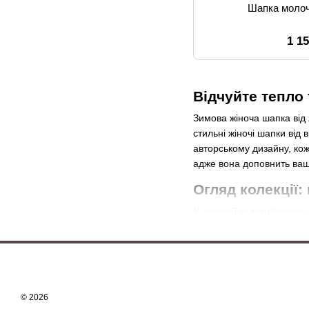
Шапка молоч
1 1
Відчуйте тепло
Зимова жіноча шапка від
стильні жіночі шапки від 
авторському дизайну, кож
адже вона доповнить ваш 
Огляд колекції:
У зимовій колекції шапок
легко поєднуються з будь-
камінням виглядатимуть б
вигляді розсипаних камін
класичного та жіночного 
У колекції представлені я
© 2026
функціональною, але й с