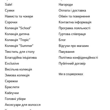
Sale!
Нагороди
ьного комфорту
Сумки
Оплата і доставка
 якісні матеріали, щоб ви відчували комфорт навіть у найхолодніші
Намиста та чокери
Обмін та повернення
як-от віскоза та м’які сумішеві волокна. Саме ці тканини, на відміну
Сорочки
Контактна інформація
тністю провокувань алергій. Завдяки цьому шапки жіночі зимові заб
Колекція "School"
Програма лояльності
шкірі дихати, що важливо для тривалого носіння. Якісні матеріали м
Колекція дитяча
Гуртова співпраця
 ідеальним вибором для зимової погоди.
Колекція "Tropic"
Блог
 від Zarmilkas
Колекція "Summer"
Відгуки про магазин
Текстиль для столу
Пакування
і зимові шапки забезпечують оптимальний захист від вітру та холод
Благодійна ініціатива
Політика конфіденційності
Exclusive
Публічний договір
йни брендових шапок відповідають останнім модним тенденціям, том
Весільна колекція
ині ви не обрали.
Ми в соцмережах
Зимова колекція
моделі: у нас представлені брендові шапки, розроблені українським
Сережки
 чому ви можете бути впевнені, що ваше зимове вбрання буде непо
Браслети
гнемо мінімізувати екологічний слід від виробництва одягу, тому пр
Каблучки
ктеристиками перемагають натуральні, але надто вибагливі у догляд
Головні убори
Аксесуари для волосся
ову шапку для вашого образу