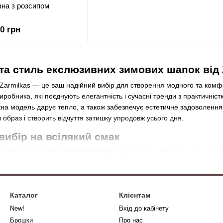
на з розсипом
50 грн
 та стиль екслюзивних зимових шапок від 
 Zarmilkas — це ваш надійний вибір для створення модного та комф
виробника, які поєднують елегантність і сучасні тренди з практичніс
на модель дарує тепло, а також забезпечує естетичне задоволення д
образ і створить відчуття затишку упродовж усього дня.
 вибір на всілякий смак
 Zarmilkas ви знайдете багатий вибір моделей — від класичних до с
яким гардеробом, так і оригінальні варіанти для тих, хто любить ви
ільш мінімалістично та більше пасуватимуть до кежуал-луків та спо
ців чи химерно викладеного узору камінцями додадуть вашому образ
Каталог
Клієнтам
стилю, де акцент буде саме на прихильності до індивідуального диз
New!
Вхід до кабінету
к ніжні пастельні відтінки, так і яскраві акценти, що привертають у
Брошки
Про нас
тане завершальним штрихом вашого вбрання. Також пропонуються ш