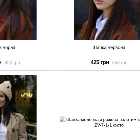
а чорна
Шапка червона
н
425 грн
850 грн
850 грн