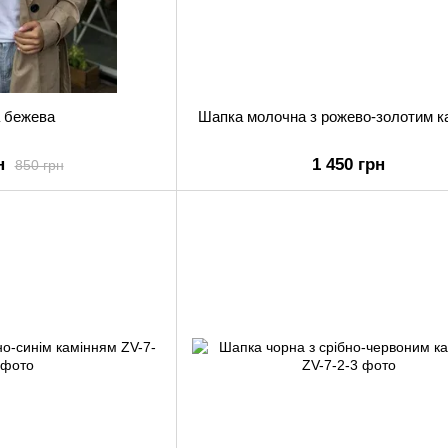
 бежева
Шапка молочна з рожево-золотим к
н
1 450 грн
850 грн