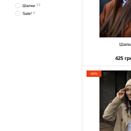
13
Шапки
4
Sale!
Шапк
425 гр
−50%