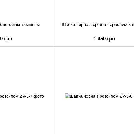
ібно-синім камінням
Шапка чорна з срібно-червоним ка
50 грн
1 450 грн