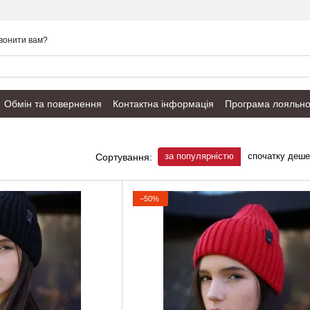
вонити вам?
Обмін та повернення
Контактна інформація
Програма лояльно
Публічний договір
за популярністю
спочатку деш
Сортування:
−50%