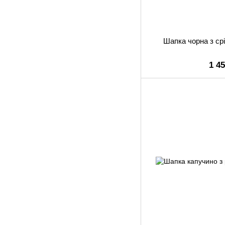
Шапка чорна з ср
1 4