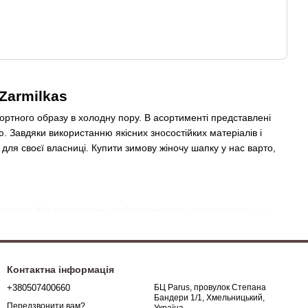
Zarmilkas
ортного образу в холодну пору. В асортименті представлені
тю. Завдяки використанню якісних зносостійких матеріалів і
ля своєї власниці. Купити зимову жіночу шапку у нас варто,
учасних. Ми пропонуємо як базові моделі шапки жіночої, що
ділятися. Наприклад, шапки жіночі однотонні без інкрустації
ртивного стилю. Натомість брендові зимові шапки із дизайном у
у загадковості, елегантності та пасуватимуть більше до
Контактна інформація
айну.
+380507400660
БЦ Parus, провулок Степана
вагу. Ви зможете знайти зимову шапку, яка буде не лише
Бандери 1/1, Хмельницький,
Передзвонити вам?
апки з різними візерунками камінцями.