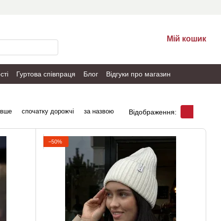
Мій кошик
сті
Гуртова співпраця
Блог
Відгуки про магазин
евше
спочатку дорожчі
за назвою
Відображення:
−50%