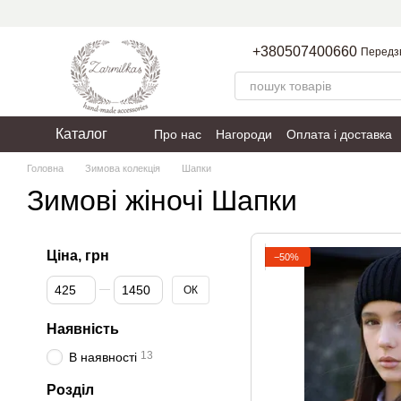
Перейти до основного контенту
+380507400660
Передз
Каталог
Про нас
Нагороди
Оплата і доставка
Пакування
Політика конфіденційності
Головна
Зимова колекція
Шапки
Зимові жіночі Шапки
Ціна, грн
−50%
Від Ціна, грн
До Ціна, грн
ОК
Наявність
13
В наявності
Розділ