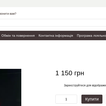
вонити вам?
Обмін та повернення
Контактна інформація
Програма лояльно
Публічний договір
1 150 грн
Зареєструйтеся
для відображе
%
Купити