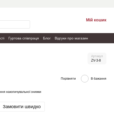
Мій кошик
сті
Гуртова співпраця
Блог
Відгуки про магазин
Артикул
ZV-3-8
Порівняти
В бажання
ння накопичувальної знижки
Замовити швидко