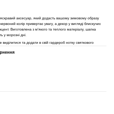
 яскравий аксесуар, який додасть вашому зимовому образу
червоний колір привертає увагу, а декор у вигляді блискучих
цент. Виготовлена з м'якого та теплого матеріалу, шапка
ть у морозні дні.
че виділитися та додати в свій гардероб нотку святкового
рнення