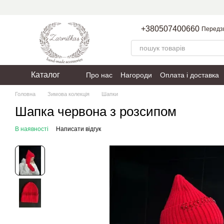
Перейти до основного контенту
+380507400660
Передз
Каталог
Про нас
Нагороди
Оплата і доставка
Пакування
Політика конфіденційності
Головна
Зимова колекція
Шапки
Шапка червона з розсипом
В наявності
Написати відгук