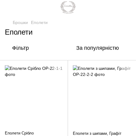
Брошки
Еполети
Еполети
Фільтр
За популярністю
Еполети Срібло
Еполети з шипами, Графіт