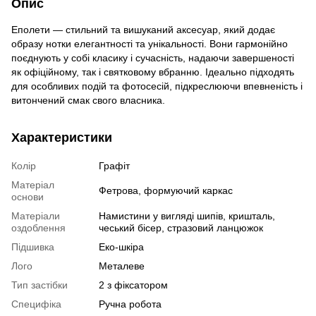
Опис
Еполети — стильний та вишуканий аксесуар, який додає
образу нотки елегантності та унікальності. Вони гармонійно
поєднують у собі класику і сучасність, надаючи завершеності
як офіційному, так і святковому вбранню. Ідеально підходять
для особливих подій та фотосесій, підкреслюючи впевненість і
витончений смак свого власника.
Характеристики
Колір
Графіт
Матеріал
Фетрова, формуючий каркас
основи
Матеріали
Намистини у вигляді шипів, кришталь,
оздоблення
чеський бісер, стразовий ланцюжок
Підшивка
Еко-шкіра
Лого
Металеве
Тип застібки
2 з фіксатором
Специфіка
Ручна робота