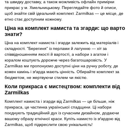
та швидку доставку, а також можливість офлайн примірки
прикрас у м. Хмельницькому. Переглядайте фото й описи,
щоб знайти свій ідеальний комплект. Zarmilkas — це місце, де
етно стає доступним кожному.
Ціна на комплект намиста та згарди: що варто
знати?
Ціна на комплект намиста і згарди залежить від матеріалів і
складності. "Берегиня" із перлами й латунню — хіт за
співвідношенням якості й вартості, а набори з агатом і
коралом коштують дорожче через багатошаровість. У
Zarmilkas ми пропонуємо доступні ціни на ручну роботу, де
кожен камінь і зґарда мають цінність. Обирайте комплект за
бюджетом, не жертвуючи стилем чи якістю.
Коли прикраса є мистецтвом: комплекти від
Zarmilkas
Комплект намиста і згарди від Zarmilkas — це більше, ніж
прикраса, це частинка української спадщини. Ці набори
поєднують традиційний дух із сучасним дизайном, додаючи
вашому образу етнічної краси. Купіть намисто із зґардою від
Zarmilkas, щоб підкреслити свою унікальність!