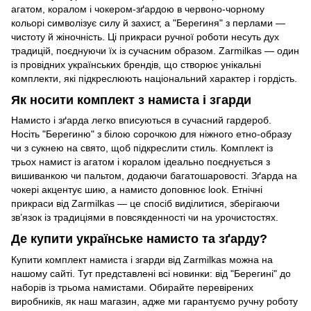
агатом, коралом і чокером-зґардою в червоно-чорному
кольорі символізує силу й захист, а "Берегиня" з перлами —
чистоту й жіночність. Ці прикраси ручної роботи несуть дух
традицій, поєднуючи їх із сучасним образом. Zarmilkas — один
із провідних українських брендів, що створює унікальні
комплекти, які підкреслюють національний характер і гордість.
Як носити комплект з намиста і згарди
Намисто і зґарда легко вписуються в сучасний гардероб.
Носіть "Берегиню" з білою сорочкою для ніжного етно-образу
чи з сукнею на свято, щоб підкреслити стиль. Комплект із
трьох намист із агатом і коралом ідеально поєднується з
вишиванкою чи пальтом, додаючи багатошаровості. Зґарда на
чокері акцентує шию, а намисто доповнює look. Етнічні
прикраси від Zarmilkas — це спосіб виділитися, зберігаючи
зв’язок із традиціями в повсякденності чи на урочистостях.
Де купити українське намисто та зґарду?
Купити комплект намиста і згарди від Zarmilkas можна на
нашому сайті. Тут представлені всі новинки: від "Берегині" до
наборів із трьома намистами. Обирайте перевірених
виробників, як наш магазин, адже ми гарантуємо ручну роботу