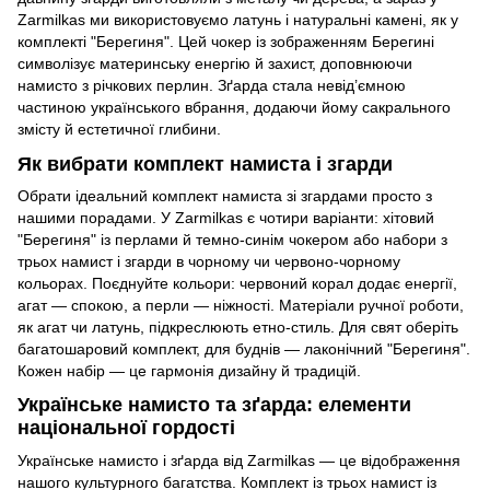
Zarmilkas ми використовуємо латунь і натуральні камені, як у
комплекті "Берегиня". Цей чокер із зображенням Берегині
символізує материнську енергію й захист, доповнюючи
намисто з річкових перлин. Зґарда стала невід’ємною
частиною українського вбрання, додаючи йому сакрального
змісту й естетичної глибини.
Як вибрати комплект намиста і згарди
Обрати ідеальний комплект намиста зі згардами просто з
нашими порадами. У Zarmilkas є чотири варіанти: хітовий
"Берегиня" із перлами й темно-синім чокером або набори з
трьох намист і згарди в чорному чи червоно-чорному
кольорах. Поєднуйте кольори: червоний корал додає енергії,
агат — спокою, а перли — ніжності. Матеріали ручної роботи,
як агат чи латунь, підкреслюють етно-стиль. Для свят оберіть
багатошаровий комплект, для буднів — лаконічний "Берегиня".
Кожен набір — це гармонія дизайну й традицій.
Українське намисто та зґарда: елементи
національної гордості
Українське намисто і зґарда від Zarmilkas — це відображення
нашого культурного багатства. Комплект із трьох намист із