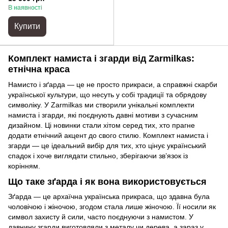
В наявності
Купити
Комплект намиста і згарди від Zarmilkas:
етнічна краса
Намисто і зґарда — це не просто прикраси, а справжні скарби
української культури, що несуть у собі традиції та обрядову
символіку. У Zarmilkas ми створили унікальні комплекти
намиста і згарди, які поєднують давні мотиви з сучасним
дизайном. Ці новинки стали хітом серед тих, хто прагне
додати етнічний акцент до свого стилю. Комплект намиста і
згарди — це ідеальний вибір для тих, хто цінує український
спадок і хоче виглядати стильно, зберігаючи зв’язок із
корінням.
Що таке зґарда і як вона використовується
Зґарда — це архаїчна українська прикраса, що здавна була
чоловічою і жіночою, згодом стала лише жіночою. Її носили як
символ захисту й сили, часто поєднуючи з намистом. У
давнину згарди виготовляли з металу чи дерева, а зараз у