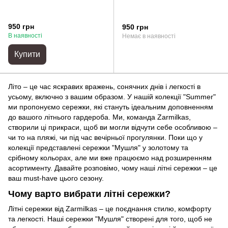
950 грн
950 грн
В наявності
Немає в наявності
Купити
Літо – це час яскравих вражень, сонячних днів і легкості в
усьому, включно з вашим образом. У нашій колекції "Summer"
ми пропонуємо сережки, які стануть ідеальним доповненням
до вашого літнього гардероба. Ми, команда Zarmilkas,
створили ці прикраси, щоб ви могли відчути себе особливою –
чи то на пляжі, чи під час вечірньої прогулянки. Поки що у
колекції представлені сережки "Мушля" у золотому та
срібному кольорах, але ми вже працюємо над розширенням
асортименту. Давайте розповімо, чому наші літні сережки – це
ваш must-have цього сезону.
Чому варто вибрати літні сережки?
Літні сережки від Zarmilkas – це поєднання стилю, комфорту
та легкості. Наші сережки "Мушля" створені для того, щоб не