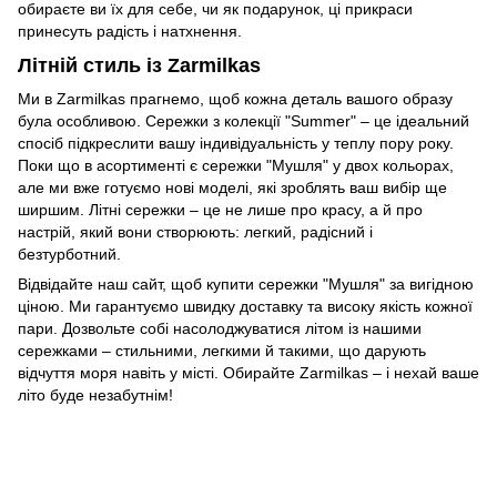
обираєте ви їх для себе, чи як подарунок, ці прикраси
принесуть радість і натхнення.
Літній стиль із Zarmilkas
Ми в Zarmilkas прагнемо, щоб кожна деталь вашого образу
була особливою. Сережки з колекції "Summer" – це ідеальний
спосіб підкреслити вашу індивідуальність у теплу пору року.
Поки що в асортименті є сережки "Мушля" у двох кольорах,
але ми вже готуємо нові моделі, які зроблять ваш вибір ще
ширшим. Літні сережки – це не лише про красу, а й про
настрій, який вони створюють: легкий, радісний і
безтурботний.
Відвідайте наш сайт, щоб купити сережки "Мушля" за вигідною
ціною. Ми гарантуємо швидку доставку та високу якість кожної
пари. Дозвольте собі насолоджуватися літом із нашими
сережками – стильними, легкими й такими, що дарують
відчуття моря навіть у місті. Обирайте Zarmilkas – і нехай ваше
літо буде незабутнім!