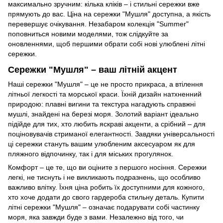
максимально зручним: кілька кліків – і стильні сережки вже
прямують до вас. Ціна на сережки "Мушля" доступна, а якість
перевершує очікування. Незабаром колекція "Summer"
поповниться новими моделями, тож слідкуйте за
оновленнями, щоб першими обрати собі нові улюблені літні
сережки.
Сережки "Мушля" – ваш літній акцент
Наші сережки "Мушля" – це не просто прикраса, а втілення
літньої легкості та морської краси. Їхній дизайн натхненний
природою: плавні вигини та текстура нагадують справжні
мушлі, знайдені на березі моря. Золотий варіант ідеально
підійде для тих, хто любить яскраві акценти, а срібний – для
поціновувачів стриманої елегантності. Завдяки універсальності
ці сережки стануть вашим улюбленим аксесуаром як для
пляжного відпочинку, так і для міських прогулянок.
Комфорт – це те, що ви оціните з першого носіння. Сережки
легкі, не тиснуть і не викликають подразнень, що особливо
важливо влітку. Їхня ціна робить їх доступними для кожного,
хто хоче додати до свого гардероба стильну деталь. Купити
літні сережки "Мушля" – означає подарувати собі частинку
моря, яка завжди буде з вами. Незалежно від того, чи