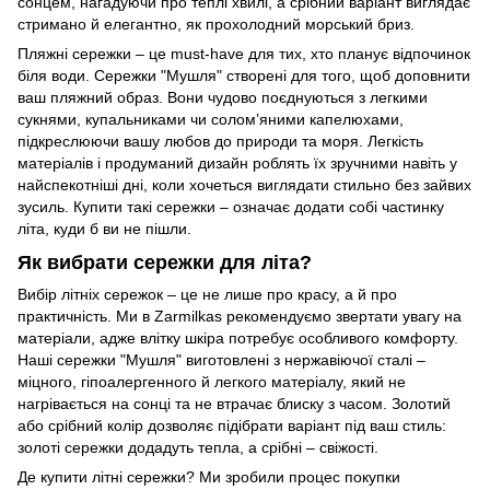
сонцем, нагадуючи про теплі хвилі, а срібний варіант виглядає
стримано й елегантно, як прохолодний морський бриз.
Пляжні сережки – це must-have для тих, хто планує відпочинок
біля води. Сережки "Мушля" створені для того, щоб доповнити
ваш пляжний образ. Вони чудово поєднуються з легкими
сукнями, купальниками чи солом’яними капелюхами,
підкреслюючи вашу любов до природи та моря. Легкість
матеріалів і продуманий дизайн роблять їх зручними навіть у
найспекотніші дні, коли хочеться виглядати стильно без зайвих
зусиль. Купити такі сережки – означає додати собі частинку
літа, куди б ви не пішли.
Як вибрати сережки для літа?
Вибір літніх сережок – це не лише про красу, а й про
практичність. Ми в Zarmilkas рекомендуємо звертати увагу на
матеріали, адже влітку шкіра потребує особливого комфорту.
Наші сережки "Мушля" виготовлені з нержавіючої сталі –
міцного, гіпоалергенного й легкого матеріалу, який не
нагрівається на сонці та не втрачає блиску з часом. Золотий
або срібний колір дозволяє підібрати варіант під ваш стиль:
золоті сережки додадуть тепла, а срібні – свіжості.
Де купити літні сережки? Ми зробили процес покупки