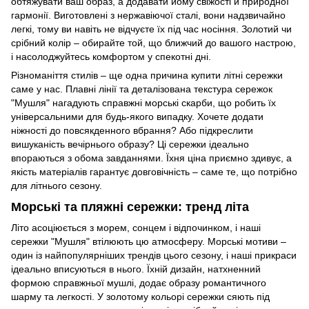
обтяжувати ваш образ, а додавати йому свіжості й природної
гармонії. Виготовлені з нержавіючої сталі, вони надзвичайно
легкі, тому ви навіть не відчуєте їх під час носіння. Золотий чи
срібний колір – обирайте той, що ближчий до вашого настрою,
і насолоджуйтесь комфортом у спекотні дні.
Різноманіття стилів – ще одна причина купити літні сережки
саме у нас. Плавні лінії та деталізована текстура сережок
"Мушля" нагадують справжні морські скарби, що робить їх
універсальними для будь-якого випадку. Хочете додати
ніжності до повсякденного вбрання? Або підкреслити
вишуканість вечірнього образу? Ці сережки ідеально
впораються з обома завданнями. Їхня ціна приємно здивує, а
якість матеріалів гарантує довговічність – саме те, що потрібно
для літнього сезону.
Морські та пляжні сережки: тренд літа
Літо асоціюється з морем, сонцем і відпочинком, і наші
сережки "Мушля" втілюють цю атмосферу. Морські мотиви –
один із найпопулярніших трендів цього сезону, і наші прикраси
ідеально вписуються в нього. Їхній дизайн, натхненний
формою справжньої мушлі, додає образу романтичного
шарму та легкості. У золотому кольорі сережки сяють під