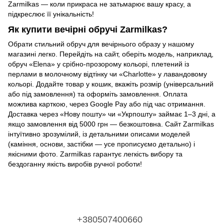
Zarmilkas — коли прикраса не затьмарює вашу красу, а
підкреслює її унікальність!
Як купити вечірні обручі Zarmilkas?
Обрати стильний обруч для вечірнього образу у нашому
магазині легко. Перейдіть на сайт, оберіть модель, наприклад,
обруч «Elena» у срібно-прозорому кольорі, плетений із
перлами в молочному відтінку чи «Charlotte» у лавандовому
кольорі. Додайте товар у кошик, вкажіть розмір (універсальний
або під замовлення) та оформіть замовлення. Оплата
можлива карткою, через Google Pay або під час отримання.
Доставка через «Нову пошту» чи «Укрпошту» займає 1–3 дні, а
якщо замовлення від 5000 грн — безкоштовна. Сайт Zarmilkas
інтуїтивно зрозумілий, із детальними описами моделей
(каміння, основи, застібки — усе прописуємо детально) і
якісними фото. Zarmilkas гарантує легкість вибору та
бездоганну якість виробів ручної роботи!
+380507400660