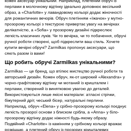
кожен аксесуар унікальний. Наприклад, плетений обруч із
перлами в молочному відтінку ідеально доповнює весільний
образ, а «Charlotte» у лавандовому кольорі додає жіночності
для романтичних вечорів. Обруч плетінням «їжачок» у мутно-
прозорому кольорі з текстурою привертає увагу на вечірках
делікатністю, а «Sofia» у прозорому дизайні підкреслює
легкість класичних луків. Чи то вечірка, чи то побачення, обручі
ручної роботи створені, щоб підкреслити ваш стиль. Хочете
купити вечірні обручі? Zarmilkas пропонує аксесуари, що
сяють разом із вами!
Що робить обручі Zarmilkas унікальними?
Zarmilkas — це бренд, що втілює мистецтво ручної роботи та
авторський дизайн. Кожен обруч, як-от широкий «Alexandra» у
чорно-графітовому відтінку чи мотаний із кришталем і
перлами, створений із винятковою увагою до деталей.
Використовуються лише якісні матеріали: атласні стрічки,
біжутерний дріт, чеський бісер, натуральні перлини.
Наприклад, обруч «Elena» у срібно-прозорому кольорі поєднує
легкість прозорої основи з блиском срібла, а «Anna» у біло-
прозорому відтінку додає ніжності будь-якому образу.
Подвійний «Charlotte» із камінням у срібному кольорі вражає
розкішшю, а плетений обруч із прозорих кришталевих