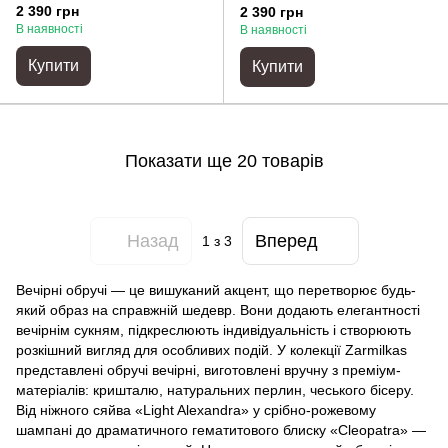
2 390 грн
2 390 грн
В наявності
В наявності
Купити
Купити
Показати ще 20 товарів
Назад
Вперед
1
з 3
Вечірні обручі — це вишуканий акцент, що перетворює будь-
який образ на справжній шедевр. Вони додають елегантності
вечірнім сукням, підкреслюють індивідуальність і створюють
розкішний вигляд для особливих подій. У колекції Zarmilkas
представлені обручі вечірні, виготовлені вручну з преміум-
матеріалів: кришталю, натуральних перлин, чеського бісеру.
Від ніжного сяйва «Light Alexandra» у срібно-рожевому
шампані до драматичного гематитового блиску «Cleopatra» —