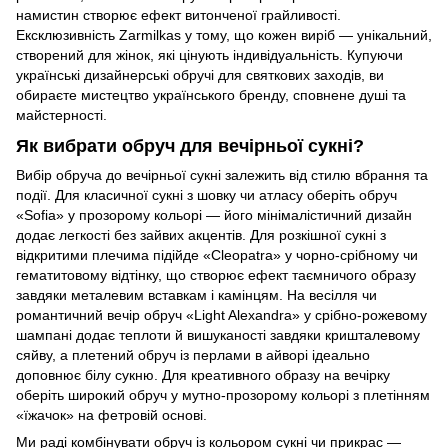
намистин створює ефект витонченої грайливості.
Ексклюзивність Zarmilkas у тому, що кожен виріб — унікальний,
створений для жінок, які цінують індивідуальність. Купуючи
українські дизайнерські обручі для святкових заходів, ви
обираєте мистецтво українського бренду, сповнене душі та
майстерності.
Як вибрати обруч для вечірньої сукні?
Вибір обруча до вечірньої сукні залежить від стилю вбрання та
події. Для класичної сукні з шовку чи атласу оберіть обруч
«Sofia» у прозорому кольорі — його мінімалістичний дизайн
додає легкості без зайвих акцентів. Для розкішної сукні з
відкритими плечима підійде «Cleopatra» у чорно-срібному чи
гематитовому відтінку, що створює ефект таємничого образу
завдяки металевим вставкам і камінцям. На весілля чи
романтичний вечір обруч «Light Alexandra» у срібно-рожевому
шампані додає теплоти й вишуканості завдяки кришталевому
сяйву, а плетений обруч із перлами в айворі ідеально
доповнює білу сукню. Для креативного образу на вечірку
оберіть широкий обруч у мутно-прозорому кольорі з плетінням
«їжачок» на фетровій основі.
Ми раді комбінувати обруч із кольором сукні чи прикрас —