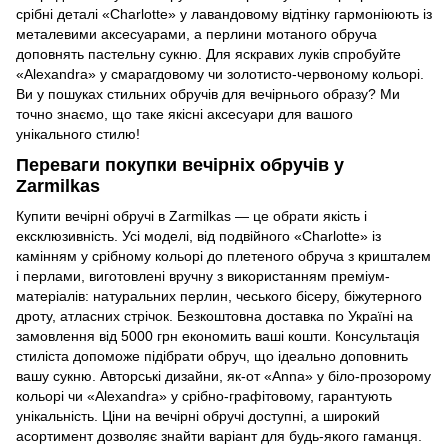
срібні деталі «Charlotte» у лавандовому відтінку гармоніюють із
металевими аксесуарами, а перлини мотаного обруча
доповнять пастельну сукню. Для яскравих луків спробуйте
«Alexandra» у смарагдовому чи золотисто-червоному кольорі.
Ви у пошуках стильних обручів для вечірнього образу? Ми
точно знаємо, що таке якісні аксесуари для вашого
унікального стилю!
Переваги покупки вечірніх обручів у
Zarmilkas
Купити вечірні обручі в Zarmilkas — це обрати якість і
ексклюзивність. Усі моделі, від подвійного «Charlotte» із
камінням у срібному кольорі до плетеного обруча з кришталем
і перлами, виготовлені вручну з використанням преміум-
матеріалів: натуральних перлин, чеського бісеру, біжутерного
дроту, атласних стрічок. Безкоштовна доставка по Україні на
замовлення від 5000 грн економить ваші кошти. Консультація
стиліста допоможе підібрати обруч, що ідеально доповнить
вашу сукню. Авторські дизайни, як-от «Anna» у біло-прозорому
кольорі чи «Alexandra» у срібно-графітовому, гарантують
унікальність. Ціни на вечірні обручі доступні, а широкий
асортимент дозволяє знайти варіант для будь-якого гаманця.