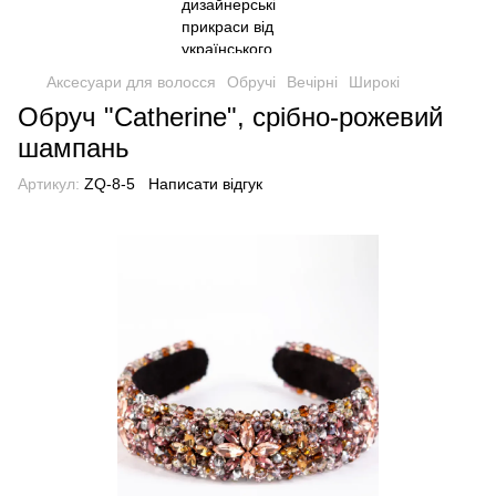
Аксесуари для волосся
Обручі
Вечірні
Широкі
Обруч "Catherine", срібно-рожевий
шампань
Артикул:
ZQ-8-5
Написати відгук