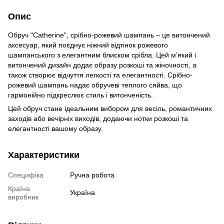
Опис
Обруч "Catherine", срібно-рожевий шампань – це витончений
аксесуар, який поєднує ніжний відтінок рожевого
шампанського з елегантним блиском срібла. Цей м’який і
витончений дизайн додає образу розкоші та жіночності, а
також створює відчуття легкості та елегантності. Срібно-
рожевий шампань надає обручеві теплого сяйва, що
гармонійно підкреслює стиль і витонченість.
Цей обруч стане ідеальним вибором для весіль, романтичних
заходів або вечірніх виходів, додаючи нотки розкоші та
елегантності вашому образу.
Характеристики
Специфіка
Ручна робота
Країна
Україна
виробник