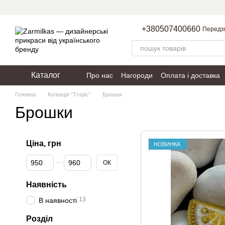
Перейти до основного контенту
+380507400660
Передз
Каталог
Про нас
Нагороди
Оплата і доставка
Пакування
Політика конфіденційності
Головна
Колекція "Tropic"
Брошки
Брошки
Ціна, грн
НОВИНКА
Від Ціна, грн
До Ціна, грн
ОК
Наявність
13
В наявності
Розділ