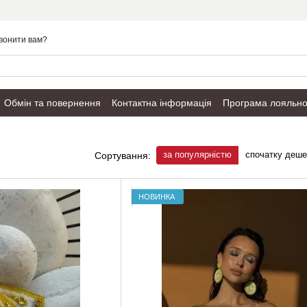
вонити вам?
Обмін та повернення
Контактна інформація
Програма лояльно
Публічний договір
за популярністю
спочатку деш
Сортування:
НОВИНКА