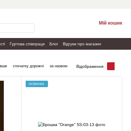
Мій кошик
сті
Гуртова співпраця
Блог
Відгуки про магазин
евше
спочатку дорожчі
за назвою
Відображення:
НОВИНКА