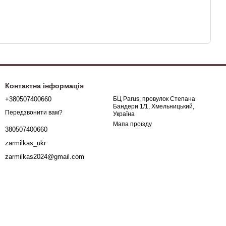
Контактна інформація
+380507400660
БЦ Parus, провулок Степана
Бандери 1/1, Хмельницький,
Передзвонити вам?
Україна
Мапа проїзду
380507400660
zarmilkas_ukr
zarmilkas2024@gmail.com