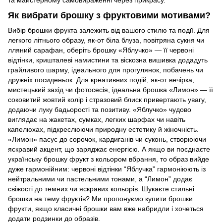
Як вибрати брошку з фруктовими мотивами?
Вибір брошки фрукта залежить від вашого стилю та події. Для
легкого літнього образу, як-от біла блуза, повітряна сукня чи
лляний сарафан, оберіть брошку «Яблучко» — її червоні
відтінки, кришталеві намистини та віскозна вишивка додадуть
грайливого шарму, ідеального для прогулянок, побачень чи
дружніх посиденьок. Для креативних подій, як-от вечірка,
мистецький захід чи фотосесія, ідеальна брошка «Лимон» — її
соковитий жовтий колір і стразовий блиск привертають увагу,
додаючи луку бадьорості та позитиву. «Яблучко» чудово
виглядає на жакетах, сумках, легких шарфах чи навіть
капелюхах, підкреслюючи природну естетику й жіночність.
«Лимон» пасує до сорочок, кардиганів чи суконь, створюючи
яскравий акцент, що заряджає енергією. А якщо ви поєднаєте
українську брошку фрукт з кольором вбрання, то образ вийде
дуже гармонійним: червоні відтінки “Яблучка” гармоніюють із
нейтральними чи пастельними тонами, а “Лимон” додає
свіжості до темних чи яскравих кольорів. Шукаєте стильні
брошки на тему фруктів? Ми пропонуємо купити брошки
фрукти, якщо класичні брошки вам вже набридли і хочеться
додати родзинки до образів.