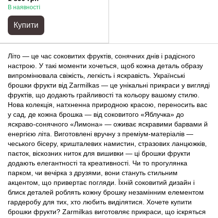
В наявності
Купити
Літо — це час соковитих фруктів, сонячних днів і радісного
настрою. У такі моменти хочеться, щоб кожна деталь образу
випромінювала свіжість, легкість і яскравість. Українські
брошки фрукти від Zarmilkas — це унікальні прикраси у вигляді
фруктів, що додають грайливості та кольору вашому стилю.
Нова колекція, натхненна природною красою, переносить вас
у сад, де кожна брошка — від соковитого «Яблучка» до
яскраво-сонячного «Лимона» — оживає яскравими барвами й
енергією літа. Виготовлені вручну з преміум-матеріалів —
чеського бісеру, кришталевих намистин, стразових ланцюжків,
паєток, віскозних ниток для вишивки — ці брошки фрукти
додають елегантності та креативності. Чи то прогулянка
парком, чи вечірка з друзями, вони стануть стильним
акцентом, що привертає погляди. Їхній соковитий дизайн і
блиск деталей роблять кожну брошку незамінним елементом
гардеробу для тих, хто любить виділятися. Хочете купити
брошки фрукти? Zarmilkas виготовляє прикраси, що іскряться