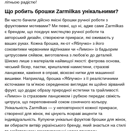
літньою радістю!
Що робить брошки Zarmilkas унікальними?
Ви часто бачили дійсно якісні брошки ручної роботи з
фруктовими мотивами? Ми певні, що ні, адже саме Zarmilkas
є брендом, що поєднує мистецтво ручної роботи та
авторський дизайн, створюючи прикраси, які оживають у
ваших руках. Кожна брошка, як-от «Яблучко» з його
соковитими червоними відтінками чи «Лимон» із бадьорим
цитрусовим сяйвом, виготовлена з любов’ю до деталей.
Шиємо лише з матеріалів найвищої якості: фетрова основа,
чеський бісер, паєтки, кришталеві намистини, стразові
ланцюжки, каміння в оправі, віскозні нитки для машинної
вишивки. Наприклад, брошка «Яблучко» з її реалістичними
кісточками та м’якою серединкою виглядає як щойно зірваний
фрукт, що додає образу природної естетики та грайливості.
«Лимон» із стразовим ланцюжком і рубкою передає свіжість
цитруса, що переповнений соком сонячного кольору.
Унікальність Zarmilkas — у неповторності кожної прикраси,
створеної для жінок, які цінують яскраві акценти та
індивідуальність. Купуючи унікальні фруктові брошки для жінок,
ви обираєте витвір українського бренду, який знається на стилі
та майстерному самовираженні через прикрасу.