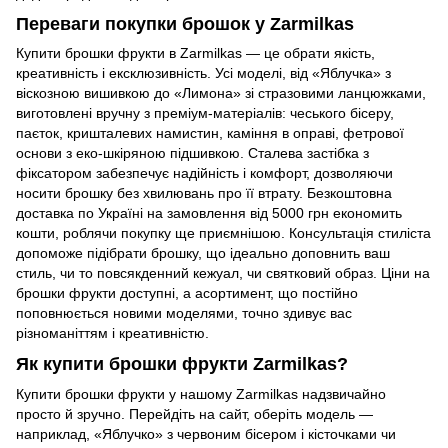
Переваги покупки брошок у Zarmilkas
Купити брошки фрукти в Zarmilkas — це обрати якість,
креативність і ексклюзивність. Усі моделі, від «Яблучка» з
віскозною вишивкою до «Лимона» зі стразовими ланцюжками,
виготовлені вручну з преміум-матеріалів: чеського бісеру,
паєток, кришталевих намистин, каміння в оправі, фетрової
основи з еко-шкіряною підшивкою. Сталева застібка з
фіксатором забезпечує надійність і комфорт, дозволяючи
носити брошку без хвилювань про її втрату. Безкоштовна
доставка по Україні на замовлення від 5000 грн економить
кошти, роблячи покупку ще приємнішою. Консультація стиліста
допоможе підібрати брошку, що ідеально доповнить ваш
стиль, чи то повсякденний кежуал, чи святковий образ. Ціни на
брошки фрукти доступні, а асортимент, що постійно
поповнюється новими моделями, точно здивує вас
різноманіттям і креативністю.
Як купити брошки фрукти Zarmilkas?
Купити брошки фрукти у нашому Zarmilkas надзвичайно
просто й зручно. Перейдіть на сайт, оберіть модель —
наприклад, «Яблучко» з червоним бісером і кісточками чи