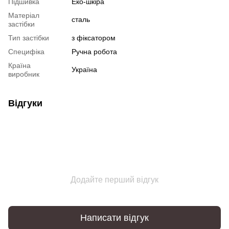
Підшивка
Еко-шкіра
Матеріал
сталь
застібки
Тип застібки
з фіксатором
Специфіка
Ручна робота
Країна
Україна
виробник
Відгуки
Додайте перший відгук
Написати відгук