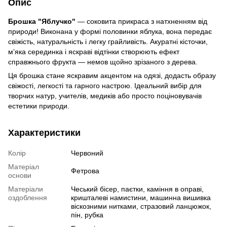
Опис
Брошка "Яблучко"
— соковита прикраса з натхненням від
природи! Виконана у формі половинки яблука, вона передає
свіжість, натуральність і легку грайливість. Акуратні кісточки,
м’яка серединка і яскраві відтінки створюють ефект
справжнього фрукта — немов щойно зрізаного з дерева.
Ця брошка стане яскравим акцентом на одязі, додасть образу
свіжості, легкості та гарного настрою. Ідеальний вибір для
творчих натур, учителів, медиків або просто поціновувачів
естетики природи.
Характеристики
Колір
Червоний
Матеріал
Фетрова
основи
Матеріали
Чеський бісер, паєтки, каміння в оправі,
оздоблення
кришталеві намистини, машинна вишивка
віскозними нитками, стразовий ланцюжок,
пін, рубка