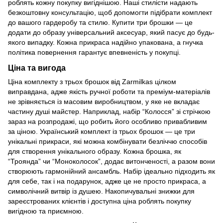
роблять кожну покупку вигіднішою. Наші стилісти надають
безкоштовну консультацію, щоб допомогти підібрати комплект
до вашого гардеробу та стилю. Купити три брошки — це
додати до образу універсальний аксесуар, який пасує до будь-
якого випадку. Кожна прикраса надійно упакована, а гнучка
політика повернення гарантує впевненість у покупці.
Ціна та вигода
Ціна комплекту з трьох брошок від Zarmilkas цілком
виправдана, адже якість ручної роботи та преміум-матеріалів
не зрівняється із масовим виробництвом, у яке не вкладає
частину душі майстер. Наприклад, набір “Колосся” зі стрічкою
зараз на розпродажі, що робить його особливо привабливим
за ціною. Український комплект із трьох брошок — це три
унікальні прикраси, які можна комбінувати безліччю способів
для створення унікального образу. Кожна брошка, як
“Троянда” чи “Моноколосок”, додає витонченості, а разом вони
створюють гармонійний ансамбль. Набір ідеально підходить як
для себе, так і на подарунок, адже це не просто прикраса, а
символічний витвір із душею. Накопичувальні знижки для
зареєстрованих клієнтів і доступна ціна роблять покупку
вигідною та приємною.