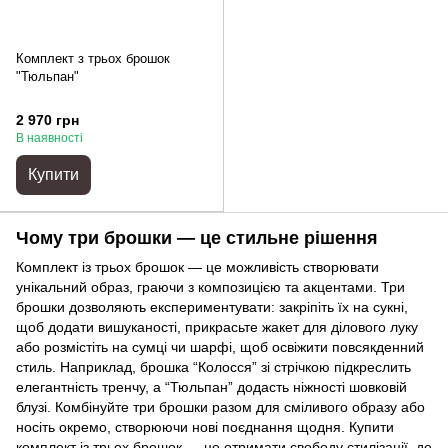
Комплект з трьох брошок
"Тюльпан"
2 970 грн
В наявності
Купити
Чому три брошки — це стильне рішення
Комплект із трьох брошок — це можливість створювати
унікальний образ, граючи з композицією та акцентами. Три
брошки дозволяють експериментувати: закріпіть їх на сукні,
щоб додати вишуканості, прикрасьте жакет для ділового луку
або розмістіть на сумці чи шарфі, щоб освіжити повсякденний
стиль. Наприклад, брошка “Колосся” зі стрічкою підкреслить
елегантність тренчу, а “Тюльпан” додасть ніжності шовковій
блузі. Комбінуйте три брошки разом для сміливого образу або
носіть окремо, створюючи нові поєднання щодня. Купити
комплект із трьох брошок — це отримати свободу стилізації, де