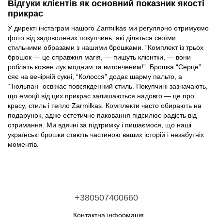
Відгуки клієнтів як основний показник якості
прикрас
У директі інстаграм нашого Zarmilkas ми регулярно отримуємо
фото від задоволених покупчинь, які діляться своїми
стильними образами з нашими брошками. “Комплект із трьох
брошок — це справжня магія, — пишуть клієнтки, — вони
роблять кожен лук модним та витонченим!”. Брошка “Серце”
сяє на вечірній сукні, “Колосся” додає шарму пальто, а
“Тюльпан” освіжає повсякденний стиль. Покупчині зазначають,
що емоції від цих прикрас залишаються надовго — це про
красу, стиль і тепло Zarmilkas. Комплекти часто обирають на
подарунок, адже естетичне паковання підсилює радість від
отримання. Ми вдячні за підтримку і пишаємося, що наші
українські брошки стають частиною ваших історій і незабутніх
моментів.
+380507400660
Контактна інформація