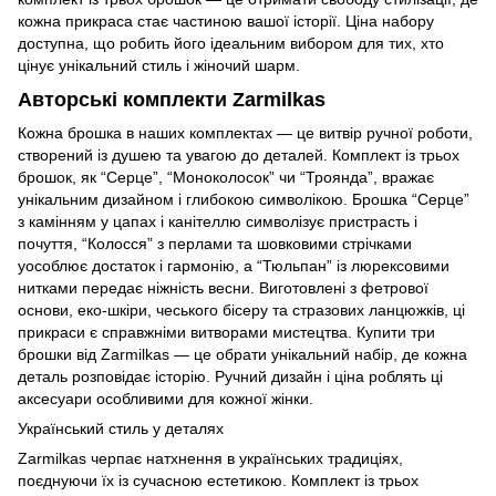
кожна прикраса стає частиною вашої історії. Ціна набору
доступна, що робить його ідеальним вибором для тих, хто
цінує унікальний стиль і жіночий шарм.
Авторські комплекти Zarmilkas
Кожна брошка в наших комплектах — це витвір ручної роботи,
створений із душею та увагою до деталей. Комплект із трьох
брошок, як “Серце”, “Моноколосок” чи “Троянда”, вражає
унікальним дизайном і глибокою символікою. Брошка “Серце”
з камінням у цапах і канітеллю символізує пристрасть і
почуття, “Колосся” з перлами та шовковими стрічками
уособлює достаток і гармонію, а “Тюльпан” із люрексовими
нитками передає ніжність весни. Виготовлені з фетрової
основи, еко-шкіри, чеського бісеру та стразових ланцюжків, ці
прикраси є справжніми витворами мистецтва. Купити три
брошки від Zarmilkas — це обрати унікальний набір, де кожна
деталь розповідає історію. Ручний дизайн і ціна роблять ці
аксесуари особливими для кожної жінки.
Український стиль у деталях
Zarmilkas черпає натхнення в українських традиціях,
поєднуючи їх із сучасною естетикою. Комплект із трьох