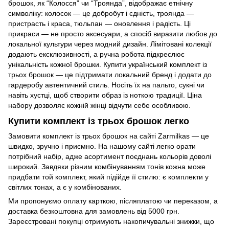
брошок, як “Колосся” чи “Троянда”, відображає етнічну
символіку: колосок — це добробут і єдність, троянда —
пристрасть і краса, тюльпан — оновлення і радість. Ці
прикраси — не просто аксесуари, а спосіб виразити любов до
локальної культури через модний дизайн. Лімітовані колекції
додають ексклюзивності, а ручна робота підкреслює
унікальність кожної брошки. Купити український комплект із
трьох брошок — це підтримати локальний бренд і додати до
гардеробу автентичний стиль. Носіть їх на пальто, сукні чи
навіть хустці, щоб створити образ із ноткою традиції. Ціна
набору дозволяє кожній жінці відчути себе особливою.
Купити комплект із трьох брошок легко
Замовити комплект із трьох брошок на сайті Zarmilkas — це
швидко, зручно і приємно. На нашому сайті легко орати
потрібний набір, адже асортимент поєднань кольорів доволі
широкий. Завдяки різним комбінуванням тонів кожна може
придбати той комплект, який підійде її стилю: є комплекти у
світлих тонах, а є у комбінованих.
Ми пропонуємо оплату карткою, післяплатою чи переказом, а
доставка безкоштовна для замовлень від 5000 грн.
Зареєстровані покупці отримують накопичувальні знижки, що