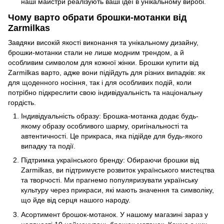
наші майстри реалізують ваші ідеї в унікальному виробі.
Чому варто обрати брошки-мотанки від
Zarmilkas
Завдяки високій якості виконання та унікальному дизайну,
брошки-мотанки стали не лише модним трендом, а й
особливим символом для кожної жінки. Брошки купити від
Zarmilkas варто, адже вони підійдуть для різних випадків: як
для щоденного носіння, так і для особливих подій, коли
потрібно підкреслити свою індивідуальність та національну
гордість.
Індивідуальність образу: Брошка-мотанка додає будь-
якому образу особливого шарму, оригінальності та
автентичності. Це прикраса, яка підійде для будь-якого
випадку та події.
Підтримка українського бренду: Обираючи брошки від
Zarmilkas, ви підтримуєте розвиток українського мистецтва
та творчості. Ми прагнемо популяризувати українську
культуру через прикраси, які мають значення та символіку,
що йде від серця нашого народу.
Асортимент брошок-мотанок. У нашому магазині зараз у