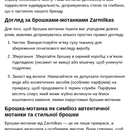
підкреслити індивідуальність, дотримуючись стилю та глибини,
що є частиною нашого бренду.
Догляд за брошками-мотанками Zarmilkas
Для того, щоб брошка-мотанка тішила вас упродовж довгих
років, важливо дотримуватись кількох простих правил догляду:
Чистка: Використовуйте м’яку суху тканину для
збереження початкового вигляду виробу.
Зберігання: Зберігайте брошку в окремій коробці з м’якою
підкладкою (оксамит чи замш) або мішечку, щоб уникнути
подряпин.
Захист від вологи: Намагайтеся не допускати потрапляння
води або косметичних засобів (особливо парфумів) на
прикрасу, щоб продовжити її термін служби. Парфуми
містять спирт, який може згубно вплинути на блиск
коштовного каміння, якими інкрустовані брошки-мотанки.
Брошка-мотанка як симбіоз автентичної
мотанки та стильної брошки
Брошки-мотанки від Zarmilkas — це не лише прикраси, а
витончені аксесуари з особливим змістом. Вони створені, щоб