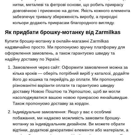
нитки, металеві та фетрові основи, що робить прикрасу
довговічною і приємною на дотик. Якість кожного елемента
забезпечує тривалу збереженість виробу, а природні
кольори додають прикрасам благородного вигляду.
Як придбати брошку-мотанку від Zarmilkas
Купити брошку-мотанку в онлайн-магазині Zarmilkas
надзвичайно просто. Ми пропонуємо зручну платформу для
оформлення замовлень, а також гарантуємо швидку та
надійну доставку по Україні.
Замовлення через сайт: Оформити замовлення можна за
кілька кроків — оберіть потрібний виріб у каталозі, додайте
його до кошика та перейдіть до оплати. Ми пропонуємо
різноманітні варіанти оплати та гарантуємо швидку
доставку Новою Поштою та Укрпоштою, щоб ви могли
насолоджуватися вашою новою прикрасою якнайшвидше.
Також пропонуємо доставку за кордон.
Індивідуальне замовлення: Якщо у вас є особливі
побажання, ми надаємо можливість замовити брошку-
мотанку за індивідуальним дизайном. Ви можете обрати
відтінки, додаткові декоративні елементи або матеріали, а