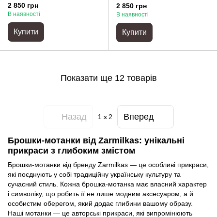
2 850 грн
2 850 грн
В наявності
В наявності
Купити
Купити
Показати ще 12 товарів
Назад
Вперед
1
з 2
Брошки-мотанки від Zarmilkas: унікальні
прикраси з глибоким змістом
Брошки-мотанки від бренду Zarmilkas — це особливі прикраси,
які поєднують у собі традиційну українську культуру та
сучасний стиль. Кожна брошка-мотанка має власний характер
і символіку, що робить її не лише модним аксесуаром, а й
особистим оберегом, який додає глибини вашому образу.
Наші мотанки — це авторські прикраси, які випромінюють