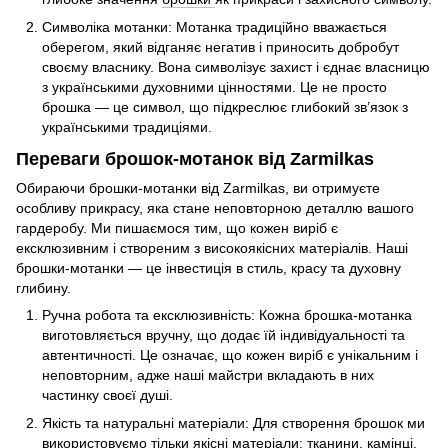
Символіка мотанки: Мотанка традиційно вважається
оберегом, який відганяє негатив і приносить добробут
своєму власнику. Вона символізує захист і єднає власницю
з українськими духовними цінностями. Це не просто
брошка — це символ, що підкреслює глибокий зв’язок з
українськими традиціями.
Переваги брошок-мотанок від Zarmilkas
Обираючи брошки-мотанки від Zarmilkas, ви отримуєте
особливу прикрасу, яка стане неповторною деталлю вашого
гардеробу. Ми пишаємося тим, що кожен виріб є
ексклюзивним і створеним з високоякісних матеріалів. Наші
брошки-мотанки — це інвестиція в стиль, красу та духовну
глибину.
Ручна робота та ексклюзивність: Кожна брошка-мотанка
виготовляється вручну, що додає їй індивідуальності та
автентичності. Це означає, що кожен виріб є унікальним і
неповторним, адже наші майстри вкладають в них
частинку своєї душі.
Якість та натуральні матеріали: Для створення брошок ми
використовуємо тільки якісні матеріали: тканини, камінці,