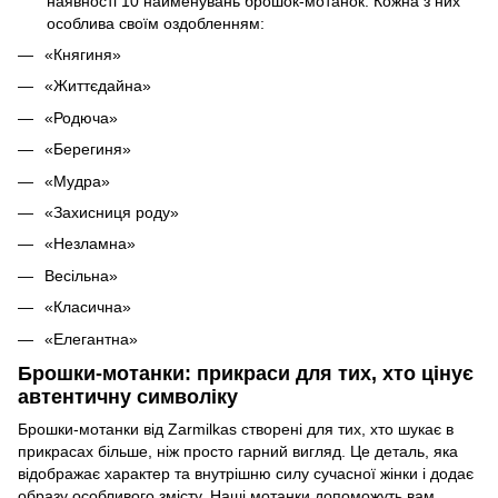
наявності 10 найменувань брошок-мотанок. Кожна з них
особлива своїм оздобленням:
«Княгиня»
«Життєдайна»
«Родюча»
«Берегиня»
«Мудра»
«Захисниця роду»
«Незламна»
Весільна»
«Класична»
«Елегантна»
Брошки-мотанки: прикраси для тих, хто цінує
автентичну символіку
Брошки-мотанки від Zarmilkas створені для тих, хто шукає в
прикрасах більше, ніж просто гарний вигляд. Це деталь, яка
відображає характер та внутрішню силу сучасної жінки і додає
образу особливого змісту. Наші мотанки допоможуть вам