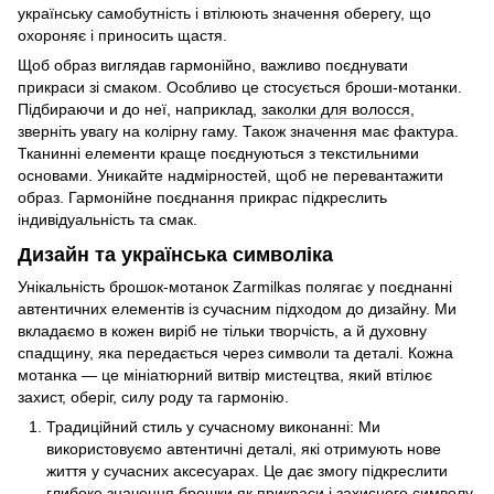
українську самобутність і втілюють значення оберегу, що
охороняє і приносить щастя.
Щоб образ виглядав гармонійно, важливо поєднувати
прикраси зі смаком. Особливо це стосується броши-мотанки.
Підбираючи и до неї, наприклад,
заколки для волосся
,
зверніть увагу на колірну гаму. Також значення має фактура.
Тканинні елементи краще поєднуються з текстильними
основами. Уникайте надмірностей, щоб не перевантажити
образ. Гармонійне поєднання прикрас підкреслить
індивідуальність та смак.
Дизайн та українська символіка
Унікальність брошок-мотанок Zarmilkas полягає у поєднанні
автентичних елементів із сучасним підходом до дизайну. Ми
вкладаємо в кожен виріб не тільки творчість, а й духовну
спадщину, яка передається через символи та деталі. Кожна
мотанка — це мініатюрний витвір мистецтва, який втілює
захист, оберіг, силу роду та гармонію.
Традиційний стиль у сучасному виконанні: Ми
використовуємо автентичні деталі, які отримують нове
життя у сучасних аксесуарах. Це дає змогу підкреслити
глибоке значення
брошки
як прикраси і захисного символу.