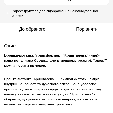
Зареєструйтеся
для відображення накопичувальної
%
знижки
До обраного
Порівняти
Опис
Брошка-мотанка (трансформер) "Кришталева" (міні)-
наша популярна брошка, але в меншому розмірі. Також її
можна носити як чокер.
Брошка-мотанка “Кришталева” — символ чистоти намірів,
внутрішньої ясності та духовного світла. Вона уособлює
прозорість думок, щирість серця та здатність бачити істину
навіть у найтонших життєвих ситуаціях. “Кришталева” є
оберегом, що допомагає очищати енергію, посилювати
інтуїцію та зберігати внутрішню рівновагу.