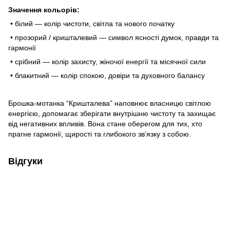
Значення кольорів:
• білий — колір чистоти, світла та нового початку
• прозорий / кришталевий — символ ясності думок, правди та
гармонії
• срібний — колір захисту, жіночої енергії та місячної сили
• блакитний — колір спокою, довіри та духовного балансу
Брошка-мотанка “Кришталева” наповнює власницю світлою
енергією, допомагає зберігати внутрішню чистоту та захищає
від негативних впливів. Вона стане оберегом для тих, хто
прагне гармонії, щирості та глибокого зв’язку з собою.
Відгуки