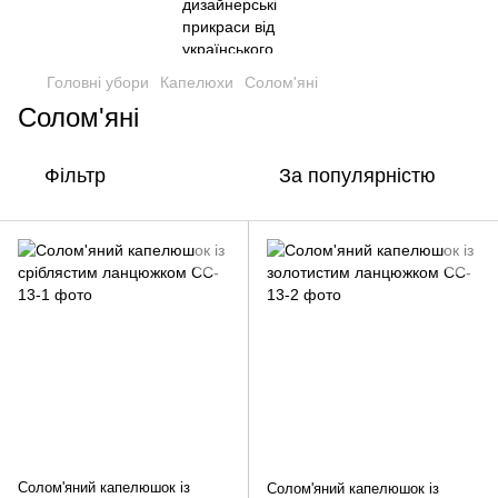
Головні убори
Капелюхи
Солом'яні
Солом'яні
Фільтр
За популярністю
Солом'яний капелюшок із
Солом'яний капелюшок із