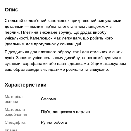
Опис
Стильний солом'яний капелюшок прикрашений вишуканими
деталями — ніжним пір'ям та елегантним ланцюжком з
перлин. Плетіння виконане вручну, що додає виробу
унікальності. Капелюшок має легку вагу, що робить його
ідеальним для прогулянок у сонячні дні.
Підходить як для пляжного образу, так і для стильних міських
луків. Завдяки універсальному дизайну, легко комбінується з
сукнями, сарафанами або навіть джинсами. З цим аксесуаром
ваш образ завжди виглядатиме розкішно та вишукано.
Характеристики
Матеріал
Солома
основи
Матеріали
Пір'я, ланцюжок з перлин
оздоблення
Специфіка
Ручна робота
Країна