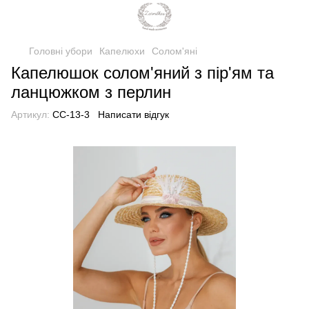
Головні убори
Капелюхи
Солом'яні
Капелюшок солом'яний з пір'ям та
ланцюжком з перлин
Артикул:
CC-13-3
Написати відгук