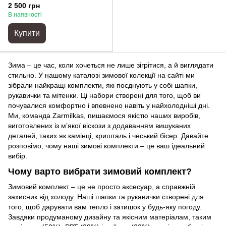
2 500 грн
В наявності
Купити
Зима – це час, коли хочеться не лише зігрітися, а й виглядати
стильно. У нашому каталозі зимової колекції на сайті ми
зібрали найкращі комплекти, які поєднують у собі шапки,
рукавички та мітенки. Ці набори створені для того, щоб ви
почувалися комфортно і впевнено навіть у найхолодніші дні.
Ми, команда Zarmilkas, пишаємося якістю наших виробів,
виготовлених із м’якої віскози з додаванням вишуканих
деталей, таких як камінці, кришталь і чеський бісер. Давайте
розповімо, чому наші зимові комплекти – це ваш ідеальний
вибір.
Чому варто вибрати зимовий комплект?
Зимовий комплект – це не просто аксесуар, а справжній
захисник від холоду. Наші шапки та рукавички створені для
того, щоб дарувати вам тепло і затишок у будь-яку погоду.
Завдяки продуманому дизайну та якісним матеріалам, таким