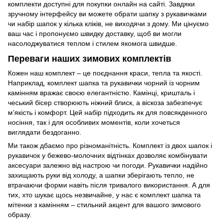
комплекти доступні для покупки онлайн на сайті. Завдяки
зручному інтерфейсу ви можете обрати шапку з рукавичками
чи набір шапок у кілька кліків, не виходячи з дому. Ми цінуємо
ваш час і пропонуємо швидку доставку, щоб ви могли
насолоджуватися теплом і стилем якомога швидше.
Переваги наших зимових комплектів
Кожен наш комплект – це поєднання краси, тепла та якості.
Наприклад, комплект шапка та рукавички чорний із чорним
камінням вражає своєю елегантністю. Камінці, кришталь і
чеський бісер створюють ніжний блиск, а віскоза забезпечує
м’якість і комфорт. Цей набір підходить як для повсякденного
носіння, так і для особливих моментів, коли хочеться
виглядати бездоганно.
Ми також дбаємо про різноманітність. Комплект із двох шапок і
рукавичок у бежево-молочних відтінках дозволяє комбінувати
аксесуари залежно від настрою чи погоди. Рукавички надійно
захищають руки від холоду, а шапки зберігають тепло, не
втрачаючи форми навіть після тривалого використання. А для
тих, хто шукає щось незвичайне, у нас є комплект шапка та
мітенки з камінням – стильний акцент для вашого зимового
образу.