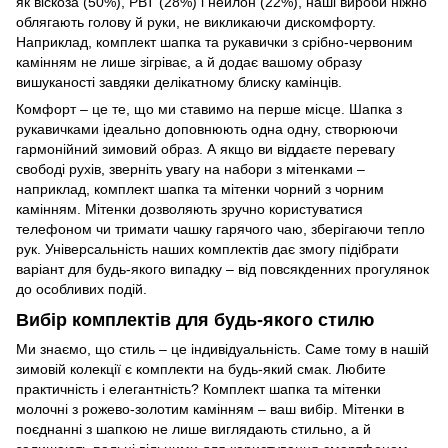
як віскоза (50%), РВТ (28%) і нейлон (22%), наші вироби ніжно
облягають голову й руки, не викликаючи дискомфорту.
Наприклад, комплект шапка та рукавички з срібно-червоним
камінням не лише зігріває, а й додає вашому образу
вишуканості завдяки делікатному блиску камінців.
Комфорт – це те, що ми ставимо на перше місце. Шапка з
рукавичками ідеально доповнюють одна одну, створюючи
гармонійний зимовий образ. А якщо ви віддаєте перевагу
свободі рухів, зверніть увагу на набори з мітенками –
наприклад, комплект шапка та мітенки чорний з чорним
камінням. Мітенки дозволяють зручно користуватися
телефоном чи тримати чашку гарячого чаю, зберігаючи тепло
рук. Універсальність наших комплектів дає змогу підібрати
варіант для будь-якого випадку – від повсякденних прогулянок
до особливих подій.
Вибір комплектів для будь-якого стилю
Ми знаємо, що стиль – це індивідуальність. Саме тому в нашій
зимовій колекції є комплекти на будь-який смак. Любите
практичність і елегантність? Комплект шапка та мітенки
молочні з рожево-золотим камінням – ваш вибір. Мітенки в
поєднанні з шапкою не лише виглядають стильно, а й