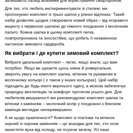
залишають пальці вільними для користування смартфоном.
Для тих, хто любить експериментувати зі стилем, ми
пропонуємо комплект із трьох шапок у різних відтінках. Такий
набір дозволяє щодня створювати новий образ – від яскравого
акценту з червоною шапкою до ніжного поєднання з молочним
пальто. Кожна шапка в цьому комплекті легка,
повітропроникна та зносостійка, що робить її незамінною
частиною зимового гардероба.
Як вибрати і де купити зимовий комплект?
Вибрати ідеальний комплект – легко, якщо знати, що вам
потрібно. Якщо ви шукаєте щось ніжне й універсальне,
зверніть увагу на комплект шапка, мітенки та рукавички в
молочному кольорі ( є також у інших кольорах). Цей набір
підходить до будь-якого верхнього одягу, а віскоза забезпечує
природну вентиляцію та комфорт протягом усього дня. Для
любителів вишуканості ми рекомендуємо комплект шапка та
мітенки з камінням – молочний колір у поєднанні з блиском
камінців виглядає неперевершено.
А як щодо практичності? Комплект із пов’язки та мітенок
чорний із чорним камінням – це знахідка для тих, хто хоче
захистити вуха від холоду, не псуючи зачіску. Усі наші