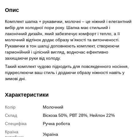
Опис
Комплект шапка + рукавички, молочні – це ніжний і елегантний
вибір для холодної пори року. Шапка має стильний і
лаконічний дизайн, який забезпечує комфорт і тепло, а її
молочний відтінок додає образу м’якості та витонченості.
Рукавички в тон шапці доповнюють комплект, створюючи
гармонійний і цілісний вигляд, водночас ефективно
захищаючи руки від холоду.
Такий комплект чудово підходить для повсякденного носіння,
підкреслюючи ваш стиль і додаючи образу ніжності навіть у
зимові дні.
Характеристики
Колір
Молочний
Склад
Віскоза 50%, РВТ 28%, Нейлон 22%
Специфіка
Ручна робота
Країна
Україна
виробник