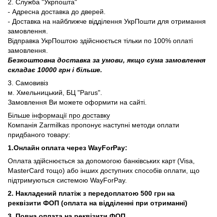
2. Служба "Укрпошта"
- Адресна доставка до дверей.
- Доставка на найближче відділення УкрПошти для отримання
замовлення.
Відправка УкрПоштою здійснюється тільки по 100% оплаті
замовлення.
Безкоштовна доставка за умови, якщо сума замовлення
складає 10000 грн і більше.
3. Самовивіз
м. Хмельницький, БЦ "Parus".
Замовлення Ви можете оформити на сайті.
Більше інформації про доставку
Компанія Zarmilkas пропонує наступні методи оплати
придбаного товару:
1.Онлайн оплата через WayForPay:
Оплата здійснюється за допомогою банківських карт (Visa,
MasterCard тощо) або інших доступних способів оплати, що
підтримуються системою WayForPay.
2. Накладений платіж з
передоплатою 500 грн на
реквізити ФОП (
оплата на відділенні при отриманні)
3. Повна оплата на реквізити ФОП