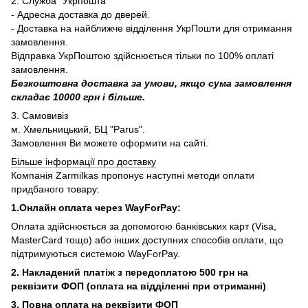
2. Служба "Укрпошта"
- Адресна доставка до дверей.
- Доставка на найближче відділення УкрПошти для отримання
замовлення.
Відправка УкрПоштою здійснюється тільки по 100% оплаті
замовлення.
Безкоштовна доставка за умови, якщо сума замовлення
складає 10000 грн і більше.
3. Самовивіз
м. Хмельницький, БЦ "Parus".
Замовлення Ви можете оформити на сайті.
Більше інформації про доставку
Компанія Zarmilkas пропонує наступні методи оплати
придбаного товару:
1.Онлайн оплата через WayForPay:
Оплата здійснюється за допомогою банківських карт (Visa,
MasterCard тощо) або інших доступних способів оплати, що
підтримуються системою WayForPay.
2. Накладений платіж з
передоплатою 500 грн на
реквізити ФОП (
оплата на відділенні при отриманні)
3. Повна оплата на реквізити ФОП