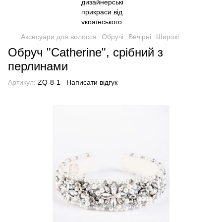
Аксесуари для волосся
Обручі
Вечірні
Широкі
Обруч "Catherine", срібний з
перлинами
Артикул:
ZQ-8-1
Написати відгук