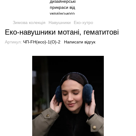
Зимова колекція
Навушники
Еко-хутро
Еко-навушники мотані, гематитові
Артикул:
ЧП-FH(eco)-1(O)-2
Написати відгук