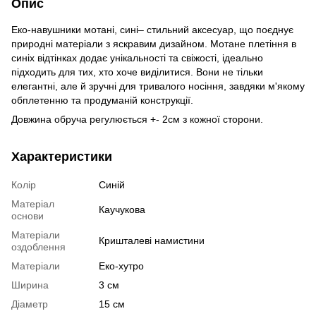
Опис
Еко-навушники мотані, сині– стильний аксесуар, що поєднує
природні матеріали з яскравим дизайном. Мотане плетіння в
синіх відтінках додає унікальності та свіжості, ідеально
підходить для тих, хто хоче виділитися. Вони не тільки
елегантні, але й зручні для тривалого носіння, завдяки м'якому
обплетенню та продуманій конструкції.
Довжина обруча регулюється +- 2см з кожної сторони.
Характеристики
Колір
Синій
Матеріал
Каучукова
основи
Матеріали
Кришталеві намистини
оздоблення
Матеріали
Еко-хутро
Ширина
3 см
Діаметр
15 см