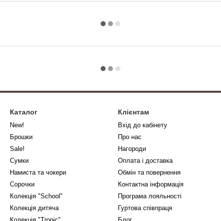
Каталог
Клієнтам
New!
Вхід до кабінету
Брошки
Про нас
Sale!
Нагороди
Сумки
Оплата і доставка
Намиста та чокери
Обмін та повернення
Сорочки
Контактна інформація
Колекція "School"
Програма лояльності
Колекція дитяча
Гуртова співпраця
Колекція "Tropic"
Блог