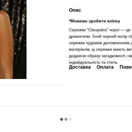
Опис
*Можемо зробити кліпсу
Сережки "Cleopatra" чорні — це 
драматизм. Їхній чорний колір п
сережки чудовим доповненням до
матеріалів, ці сережки мають в
додаючи образу загадковості і 
індивідуальність та стиль.
Доставка
Оплата
Пове