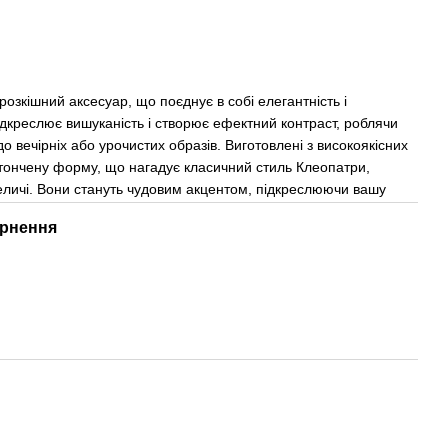
розкішний аксесуар, що поєднує в собі елегантність і
ідкреслює вишуканість і створює ефектний контраст, роблячи
 вечірніх або урочистих образів. Виготовлені з високоякісних
итончену форму, що нагадує класичний стиль Клеопатри,
величі. Вони стануть чудовим акцентом, підкреслюючи вашу
рнення