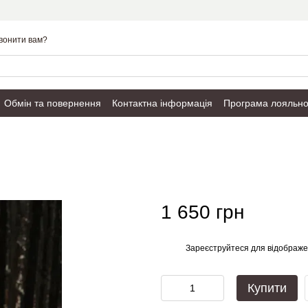
вонити вам?
Обмін та повернення
Контактна інформація
Програма лояльно
Публічний договір
1 650 грн
Зареєструйтеся
для відображе
%
Купити