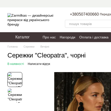
Перейти до основного контенту
+380507400660
Передз
Каталог
Про нас
Нагороди
Оплата і доставка
Пакування
Політика конфіденційності
Головна
Сережки
Вечірні
Сережки "Cleopatra", чорні
В наявності
Написати відгук