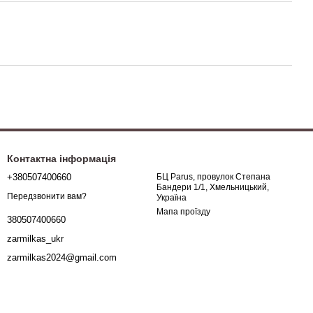
Контактна інформація
+380507400660
БЦ Parus, провулок Степана
Бандери 1/1, Хмельницький,
Передзвонити вам?
Україна
Мапа проїзду
380507400660
zarmilkas_ukr
zarmilkas2024@gmail.com