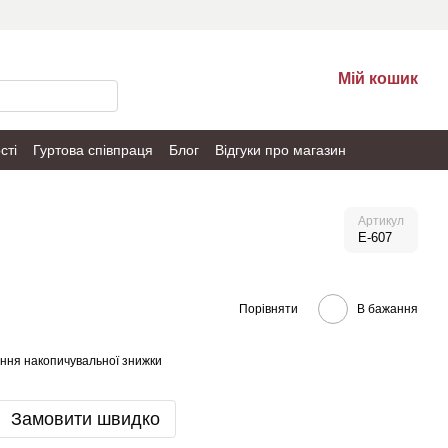
Мій кошик
сті
Гуртова співпраця
Блог
Відгуки про магазин
Артикул
E-607
Порівняти
В бажання
ння накопичувальної знижки
Замовити швидко