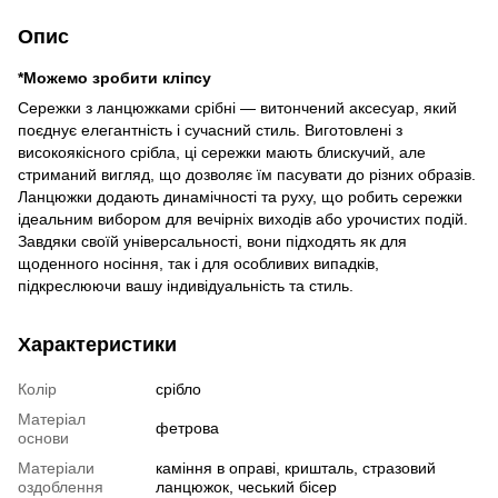
Опис
*Можемо зробити кліпсу
Сережки з ланцюжками срібні — витончений аксесуар, який
поєднує елегантність і сучасний стиль. Виготовлені з
високоякісного срібла, ці сережки мають блискучий, але
стриманий вигляд, що дозволяє їм пасувати до різних образів.
Ланцюжки додають динамічності та руху, що робить сережки
ідеальним вибором для вечірніх виходів або урочистих подій.
Завдяки своїй універсальності, вони підходять як для
щоденного носіння, так і для особливих випадків,
підкреслюючи вашу індивідуальність та стиль.
Характеристики
Колір
срібло
Матеріал
фетрова
основи
Матеріали
каміння в оправі, кришталь, стразовий
оздоблення
ланцюжок, чеський бісер