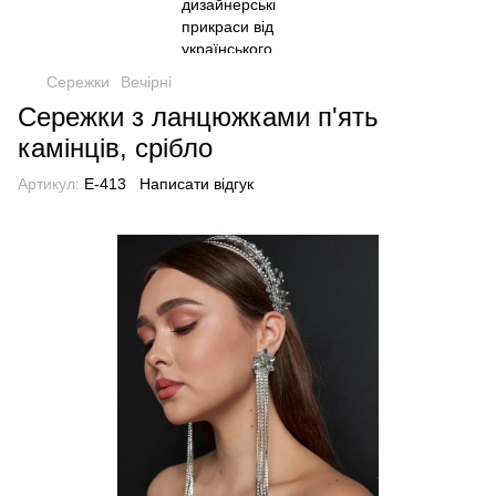
Сережки
Вечірні
Сережки з ланцюжками п'ять
камінців, срібло
Артикул:
E-413
Написати відгук