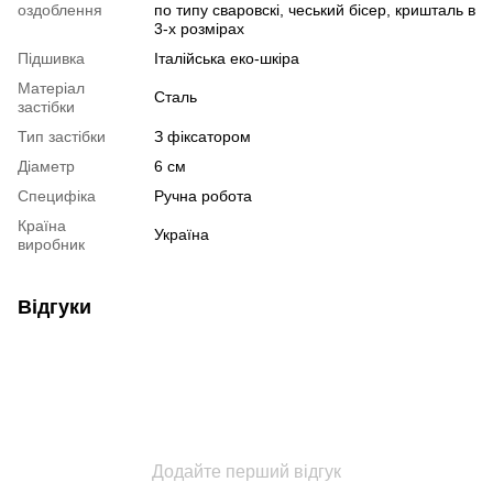
оздоблення
по типу сваровскі, чеський бісер, кришталь в
3-х розмірах
Підшивка
Італійська еко-шкіра
Матеріал
Сталь
застібки
Тип застібки
З фіксатором
Діаметр
6 см
Специфіка
Ручна робота
Країна
Україна
виробник
Відгуки
Додайте перший відгук