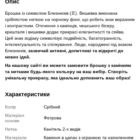
Опис
Брошка із символом Близнюків (♊️). Вишивка виконана
сріблястою ниткою на чорному фоні, що робить знак виразним
і контрастним. Оточення з камінців, чешського бісеру,
кришталя і вишивки додає прикрасі елегантності та сяйва.
Цей знак зодіаку символізує подвійність, багатогранність,
інтелектуальність та спілкування. Люди, народжені під знаком
Близнюків,
зазвичай активні, допитливі та відкриті до
нових ідей.
На нашому сайті ви можете замовити брошку з камінням
та нитками будь-якого кольору на ваш вибір. Створіть
унікальну прикрасу, яка ідеально доповнить ваш образ!
Характеристики
Колір
Срібний
Матеріал
Фетрова
основи
Нитка
Канітель 2-х видів
Матеріали
Каміння в цапах з огранкою та напиленням