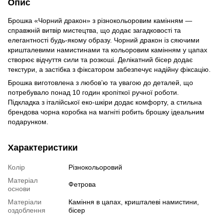
Опис
Брошка «Чорний дракон» з різнокольоровим камінням —
справжній витвір мистецтва, що додає загадковості та
елегантності будь-якому образу. Чорний дракон із сяючими
кришталевими намистинами та кольоровим камінням у цапах
створює відчуття сили та розкоші. Делікатний бісер додає
текстури, а застібка з фіксатором забезпечує надійну фіксацію.
Брошка виготовлена з любов’ю та увагою до деталей, що
потребувало понад 10 годин кропіткої ручної роботи.
Підкладка з італійської еко-шкіри додає комфорту, а стильна
брендова чорна коробка на магніті робить брошку ідеальним
подарунком.
Характеристики
Колір
Різнокольоровий
Матеріал
Фетрова
основи
Матеріали
Каміння в цапах, кришталеві намистини,
оздоблення
бісер