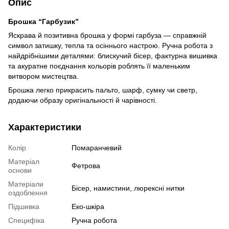
Опис
Брошка “Гарбузик”
Яскрава й позитивна брошка у формі гарбуза — справжній
символ затишку, тепла та осіннього настрою. Ручна робота з
найдрібнішими деталями: блискучий бісер, фактурна вишивка
та акуратне поєднання кольорів роблять її маленьким
витвором мистецтва.
Брошка легко прикрасить пальто, шарф, сумку чи светр,
додаючи образу оригінальності й чарівності.
Характеристики
Колір
Помаранчевий
Матеріал
Фетрова
основи
Матеріали
Бісер, намистини, люрексні нитки
оздоблення
Підшивка
Еко-шкіра
Специфіка
Ручна робота