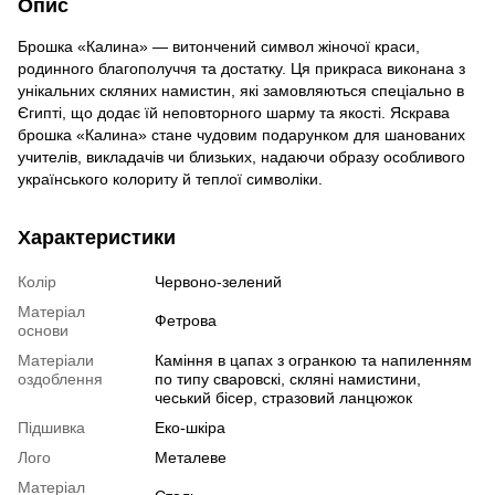
Опис
Брошка «Калина» — витончений символ жіночої краси,
родинного благополуччя та достатку. Ця прикраса виконана з
унікальних скляних намистин, які замовляються спеціально в
Єгипті, що додає їй неповторного шарму та якості. Яскрава
брошка «Калина» стане чудовим подарунком для шанованих
учителів, викладачів чи близьких, надаючи образу особливого
українського колориту й теплої символіки.
Характеристики
Колір
Червоно-зелений
Матеріал
Фетрова
основи
Матеріали
Каміння в цапах з огранкою та напиленням
оздоблення
по типу сваровскі, скляні намистини,
чеський бісер, стразовий ланцюжок
Підшивка
Еко-шкіра
Лого
Металеве
Матеріал