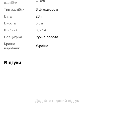
Сталь
застібки
Тип застібки
З фіксатором
Вага
23 г
Висота
5 см
Ширина
8,5 см
Специфіка
Ручна робота
Країна
Україна
виробник
Відгуки
Додайте перший відгук