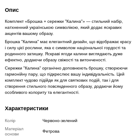
Опис
Комплект «Брошка + сережки "Калина"» — стильний набір,
натхненний українською символікою, який додає яскравих
акцентів вашому образу.
Брошка "Калина" має елегантний дизайн, що відображає красу
і силу цієї рослини, яка є символом національної гордості та
родинного затишку. Яскраві ягоди калини виглядають дуже
ефектно, додаючи образу свіжості та витонченості.
Сережки "Калина" органічно доповнюють брошку, створюючи
гармонійну пару, що підкреслює вашу індивідуальність. Цей
комплект чудово підійде як для святкових подій, так і для
створення стильного повсякденного образу, додаючи йому
особливого колориту та елегантності.
Характеристики
Колір
Червоно-зелений
Матеріал
Фетрова
основи