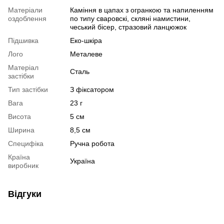
Матеріали
Каміння в цапах з огранкою та напиленням
оздоблення
по типу сваровскі, скляні намистини,
чеський бісер, стразовий ланцюжок
Підшивка
Еко-шкіра
Лого
Металеве
Матеріал
Сталь
застібки
Тип застібки
З фіксатором
Вага
23 г
Висота
5 см
Ширина
8,5 см
Специфіка
Ручна робота
Країна
Україна
виробник
Відгуки