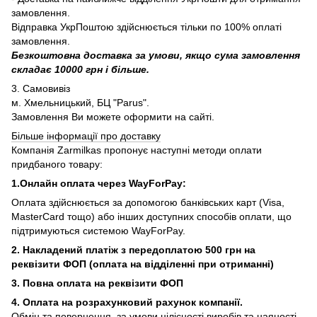
замовлення.
Відправка УкрПоштою здійснюється тільки по 100% оплаті
замовлення.
Безкоштовна доставка за умови, якщо сума замовлення
складає 10000 грн і більше.
3. Самовивіз
м. Хмельницький, БЦ "Parus".
Замовлення Ви можете оформити на сайті.
Більше інформації про доставку
Компанія Zarmilkas пропонує наступні методи оплати
придбаного товару:
1.Онлайн оплата через WayForPay:
Оплата здійснюється за допомогою банківських карт (Visa,
MasterCard тощо) або інших доступних способів оплати, що
підтримуються системою WayForPay.
2. Накладений платіж з
передоплатою 500 грн на
реквізити ФОП (
оплата на відділенні при отриманні)
3. Повна оплата на реквізити ФОП
4. Оплата на розрахунковий рахунок компанії.
Обмін та повернення, за умови цілісності виробів та наяності