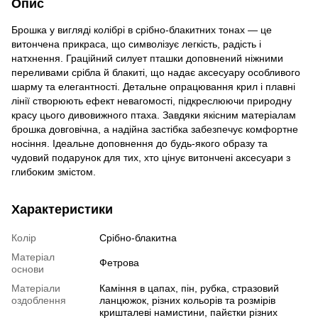
Опис
Брошка у вигляді колібрі в срібно-блакитних тонах — це
витончена прикраса, що символізує легкість, радість і
натхнення. Граційний силует пташки доповнений ніжними
переливами срібла й блакиті, що надає аксесуару особливого
шарму та елегантності. Детальне опрацювання крил і плавні
лінії створюють ефект невагомості, підкреслюючи природну
красу цього дивовижного птаха. Завдяки якісним матеріалам
брошка довговічна, а надійна застібка забезпечує комфортне
носіння. Ідеальне доповнення до будь-якого образу та
чудовий подарунок для тих, хто цінує витончені аксесуари з
глибоким змістом.
Характеристики
Колір
Срібно-блакитна
Матеріал
Фетрова
основи
Матеріали
Каміння в цапах, пін, рубка, стразовий
оздоблення
ланцюжок, різних кольорів та розмірів
кришталеві намистини, пайєтки різних