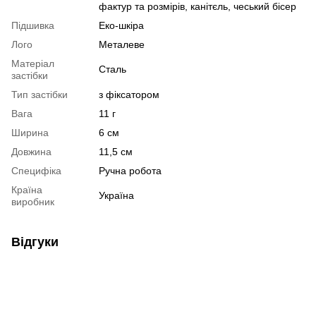
фактур та розмірів, канітєль, чеський бісер
Підшивка
Еко-шкіра
Лого
Металеве
Матеріал
Сталь
застібки
Тип застібки
з фіксатором
Вага
11 г
Ширина
6 см
Довжина
11,5 см
Специфіка
Ручна робота
Країна
Україна
виробник
Відгуки