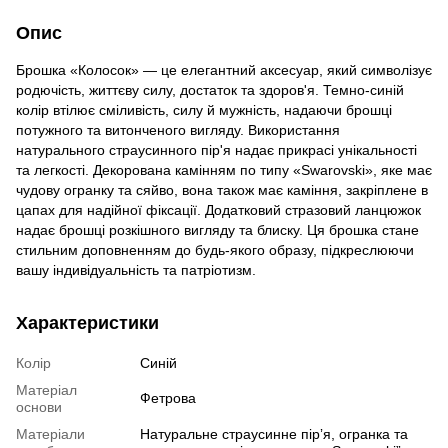
Опис
Брошка «Колосок» — це елегантний аксесуар, який символізує
родючість, життєву силу, достаток та здоров'я. Темно-синій
колір втілює сміливість, силу й мужність, надаючи брошці
потужного та витонченого вигляду. Використання
натурального страусинного пір'я надає прикрасі унікальності
та легкості. Декорована камінням по типу «Swarovski», яке має
чудову огранку та сяйво, вона також має каміння, закріплене в
цапах для надійної фіксації. Додатковий стразовий ланцюжок
надає брошці розкішного вигляду та блиску. Ця брошка стане
стильним доповненням до будь-якого образу, підкреслюючи
вашу індивідуальність та патріотизм.
Характеристики
Колір
Синій
Матеріал
Фетрова
основи
Матеріали
Натуральне страусинне пірʼя, огранка та