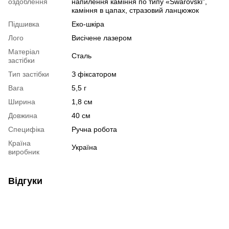
оздоблення
напилення каміння по типу «Swarovski”,
каміння в цапах, стразовий ланцюжок
Підшивка
Еко-шкіра
Лого
Висічене лазером
Матеріал
Сталь
застібки
Тип застібки
З фіксатором
Вага
5,5 г
Ширина
1,8 см
Довжина
40 см
Специфіка
Ручна робота
Країна
Україна
виробник
Відгуки