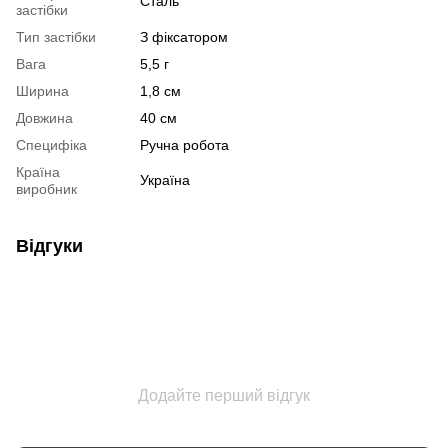
Сталь
застібки
Тип застібки
З фіксатором
Вага
5,5 г
Ширина
1,8 см
Довжина
40 см
Специфіка
Ручна робота
Країна
Україна
виробник
Відгуки
Додайте перший відгук