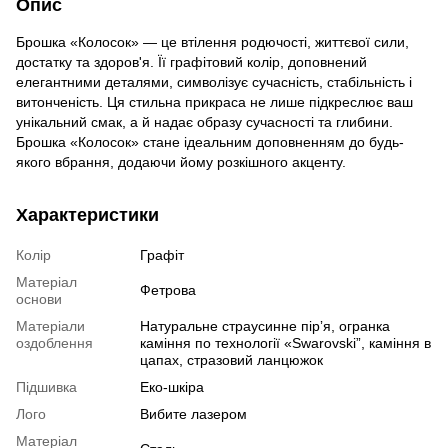
Опис
Брошка «Колосок» — це втілення родючості, життєвої сили,
достатку та здоров'я. Її графітовий колір, доповнений
елегантними деталями, символізує сучасність, стабільність і
витонченість. Ця стильна прикраса не лише підкреслює ваш
унікальний смак, а й надає образу сучасності та глибини.
Брошка «Колосок» стане ідеальним доповненням до будь-
якого вбрання, додаючи йому розкішного акценту.
Характеристики
Колір
Графіт
Матеріал
Фетрова
основи
Матеріали
Натуральне страусинне пірʼя, огранка
оздоблення
каміння по технології «Swarovski”, каміння в
цапах, стразовий ланцюжок
Підшивка
Еко-шкіра
Лого
Вибите лазером
Матеріал