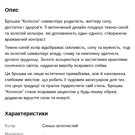
Опис
Брошка “Колосок” символізує родючість, життєву силу,
достаток і здоров’я. Її витончений дизайн поєднує темно-синій
та золотий кольори, які доповнюють один одного, створюючи
вражаючий контраст.
Темно-синій колір відображає сміливість, силу та мужність, тоді
як золотий символізує владу, славу та невтомну здатність
долати труднощі. Золото асоціюється із застиглими краплями
сонячного світла, надаючи виробу яскравого сяйва.
Ця брошка не лише естетично приваблива, але й наповнена
глибоким змістом, що робить її чудовим аксесуаром для тих,
хто цінує традиції та прагне підкреслити свій стиль. Брошка
“Колосок” стане яскравим акцентом у будь-якому образі,
додаючи відчуття сили та енергії.
Характеристики
Колір
Синьо-золотистий
Матеріал