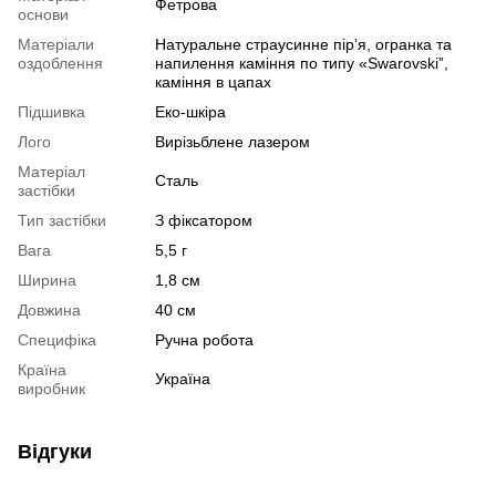
Фетрова
основи
Матеріали
Натуральне страусинне пірʼя, огранка та
оздоблення
напилення каміння по типу «Swarovski”,
каміння в цапах
Підшивка
Еко-шкіра
Лого
Вирізьблене лазером
Матеріал
Сталь
застібки
Тип застібки
З фіксатором
Вага
5,5 г
Ширина
1,8 см
Довжина
40 см
Специфіка
Ручна робота
Країна
Україна
виробник
Відгуки