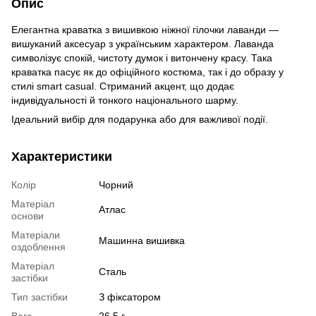
Опис
Елегантна краватка з вишивкою ніжної гілочки лаванди —
вишуканий аксесуар з українським характером. Лаванда
символізує спокій, чистоту думок і витончену красу. Така
краватка пасує як до офіційного костюма, так і до образу у
стилі smart casual. Стриманий акцент, що додає
індивідуальності й тонкого національного шарму.
Ідеальний вибір для подарунка або для важливої події.
Характеристики
Колір
Чорний
Матеріал
Атлас
основи
Матеріали
Машинна вишивка
оздоблення
Матеріал
Сталь
застібки
Тип застібки
З фіксатором
Вага
26,5 г