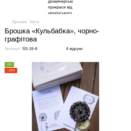
Брошки
Квіти
Брошка «Кульбабка», чорно-
графітова
Артикул:
SS-16-6
4 відгуки
ХІТ
−30%