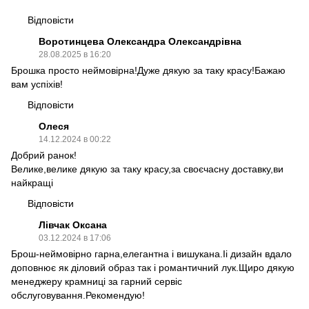
Відповісти
Воротинцева Олександра Олександрівна
28.08.2025 в 16:20
Брошка просто неймовірна!Дуже дякую за таку красу!Бажаю
вам успіхів!
Відповісти
Олеся
14.12.2024 в 00:22
Добрий ранок!
Велике,велике дякую за таку красу,за своєчасну доставку,ви
найкращі
Відповісти
Лівчак Оксана
03.12.2024 в 17:06
Брош-неймовірно гарна,елегантна і вишукана.Іі дизайн вдало
доповнює як діловий образ так і романтичний лук.Щиро дякую
менеджеру крамниці за гарний сервіс
обслуговування.Рекомендую!