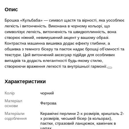
Опис
Брошка «Кульбаба» — символ щастя та вірності, яка уособлює
легкість і витонченість. Виконана в чорному кольорі, що
символізує легкість, витонченість та швидкоплинність, вона
створює ніжний, невимушений акцент у вашому образі.
Контрастна машинна вишивка додає ефекту глибини, а
обшивка з темного бісеру та паєток надає брошці об’ємності та
текстури. Цей витончений аксесуар підійде для особливих
випадків та додасть елегантності будь-якому стилю,
створюючи враження легкості та внутрішньої гармонії.
Характеристики
Колір
чорний
Матеріал
Фетрова
основи
Матеріали
Керамічні перлини 2-х розмірів, кришталь 2-
оздоблення
х розмірів, чеський бісер (в кольорах),
паєтки, стразовий ланцюжок, камінчик в
цапах