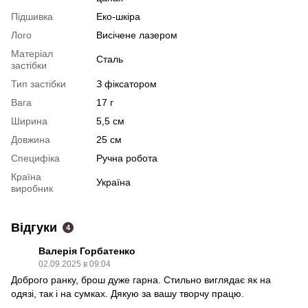
Підшивка
Еко-шкіра
Лого
Висічене лазером
Матеріал
Сталь
застібки
Тип застібки
З фіксатором
Вага
17 г
Ширина
5,5 см
Довжина
25 см
Специфіка
Ручна робота
Країна
Україна
виробник
Відгуки
4
Валерія Горбатенко
02.09.2025 в 09:04
Доброго ранку, брош дуже гарна. Стильно виглядає як на
одязі, так і на сумках. Дякую за вашу творчу працю.