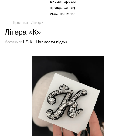
Брошки
Літери
Літера «К»
Артикул:
LS-К
Написати відгук