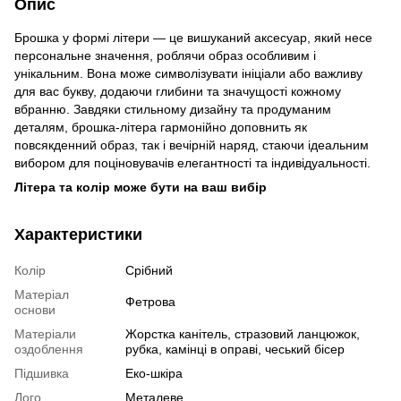
Опис
Брошка у формі літери — це вишуканий аксесуар, який несе
персональне значення, роблячи образ особливим і
унікальним. Вона може символізувати ініціали або важливу
для вас букву, додаючи глибини та значущості кожному
вбранню. Завдяки стильному дизайну та продуманим
деталям, брошка-літера гармонійно доповнить як
повсякденний образ, так і вечірній наряд, стаючи ідеальним
вибором для поціновувачів елегантності та індивідуальності.
Літера та колір може бути на ваш вибір
Характеристики
Колір
Срібний
Матеріал
Фетрова
основи
Матеріали
Жорстка канітель, стразовий ланцюжок,
оздоблення
рубка, камінці в оправі, чеський бісер
Підшивка
Еко-шкіра
Лого
Металеве