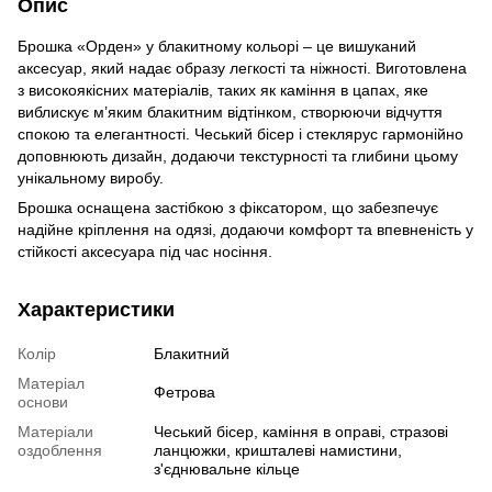
Опис
Брошка «Орден» у блакитному кольорі – це вишуканий
аксесуар, який надає образу легкості та ніжності. Виготовлена
з високоякісних матеріалів, таких як каміння в цапах, яке
виблискує м’яким блакитним відтінком, створюючи відчуття
спокою та елегантності. Чеський бісер і стеклярус гармонійно
доповнюють дизайн, додаючи текстурності та глибини цьому
унікальному виробу.
Брошка оснащена застібкою з фіксатором, що забезпечує
надійне кріплення на одязі, додаючи комфорт та впевненість у
стійкості аксесуара під час носіння.
Характеристики
Колір
Блакитний
Матеріал
Фетрова
основи
Матеріали
Чеський бісер, каміння в оправі, стразові
оздоблення
ланцюжки, кришталеві намистини,
з'єднювальне кільце