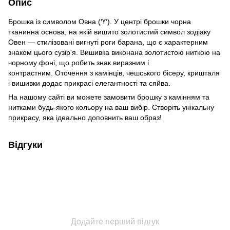
Опис
Брошка із символом Овна (♈). У центрі брошки чорна
тканинна основа, на якій вишито золотистий символ зодіаку
Овен — стилізовані вигнуті роги барана, що є характерним
знаком цього сузір'я. Вишивка виконана золотистою ниткою на
чорному фоні, що робить знак виразним і
контрастним. Оточення з камінців, чешського бісеру, кришталя
і вишивки додає прикрасі елегантності та сяйва.
На нашому сайті ви можете замовити брошку з камінням та
нитками будь-якого кольору на ваш вибір. Створіть унікальну
прикрасу, яка ідеально доповнить ваш образ!
Відгуки
Додайте перший відгук