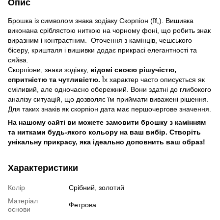
Опис
Брошка із символом знака зодіаку Скорпіон (♏️). Вишивка
виконана сріблястою ниткою на чорному фоні, що робить знак
виразним і контрастним. Оточення з камінців, чешського
бісеру, кришталя і вишивки додає прикрасі елегантності та
сяйва.
Скорпіони, знаки зодіаку,
відомі своєю рішучістю,
спритністю та чутливістю.
Їх характер часто описується як
сміливий, але одночасно обережний. Вони здатні до глибокого
аналізу ситуацій, що дозволяє їм приймати виважені рішення.
Для таких знаків як скорпіон дата має першочергове значення.
На нашому сайті ви можете замовити брошку з камінням
та нитками будь-якого кольору на ваш вибір. Створіть
унікальну прикрасу, яка ідеально доповнить ваш образ!
Характеристики
Колір
Срібний, золотий
Матеріал
Фетрова
основи