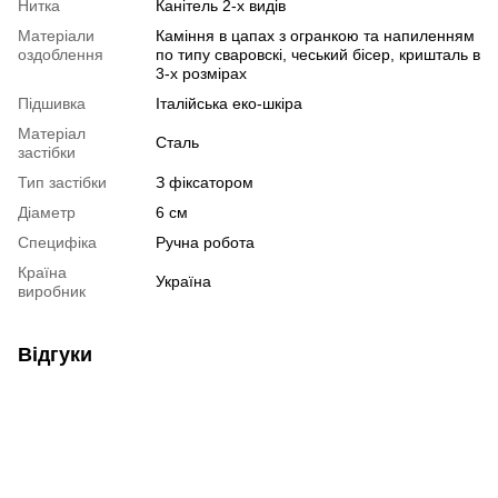
Нитка
Канітель 2-х видів
Матеріали
Каміння в цапах з огранкою та напиленням
оздоблення
по типу сваровскі, чеський бісер, кришталь в
3-х розмірах
Підшивка
Італійська еко-шкіра
Матеріал
Сталь
застібки
Тип застібки
З фіксатором
Діаметр
6 см
Специфіка
Ручна робота
Країна
Україна
виробник
Відгуки