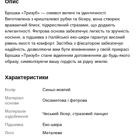
Опис
Брошка «Тризуб» — символ величі та ідентичності.
Виготовлена з кришталевої рубки та бісеру, вона створює
вражаючий блиск, підкреслений стразами, що додають
елегантності. Фетрова основа забезпечує легкість та зручність
носіння, а підшивка з італійської еко-шкіри гарантує високий
рівень якості та комфорт. Застібка з фіксатором забезпечує
надійність, дозволяючи вам бути впевненими у своїй прикрасі.
Брошка «Тризуб» стане відмінним доповненням до будь-якого
образу, символізуючи вашу гордість за рідну землю.
Характеристики
Колір
Синьо-жовтий
Матеріал
Оксамитова і фетрова
основи
Матеріали
Чеський бісер, стразовий ланцюг
оздоблення
Підшивка
Еко-шкіра
Лого
Металеве