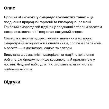
Опис
Брошка «Віночок» у смарагдово-золотих тонах
– це
поєднання природної гармонії та благородної розкоші.
Глибокий смарагдовий відтінок у поєднанні з теплим золотом
створює витончений і водночас статусний акцент.
Символіка віночка підкреслюється значенням кольорів:
смарагдовий асоціюється з оновленням, спокоєм і балансом,
а золото — із достатком, силою та світлом.
Вишукана форма, якісні матеріали та надійне кріплення
роблять цю брошку не лише красивою, а й практичною у
носінні. Чудовий вибір для тих, хто цінує елегантність із
глибоким змістом.
Відгуки