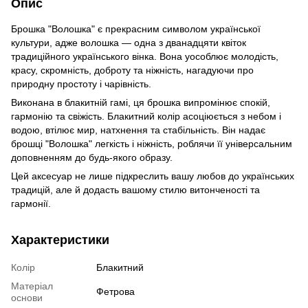
Опис
Брошка "Волошка" є прекрасним символом української
культури, адже волошка — одна з дванадцяти квіток
традиційного українського вінка. Вона уособлює молодість,
красу, скромність, доброту та ніжність, нагадуючи про
природну простоту і чарівність.
Виконана в блакитній гамі, ця брошка випромінює спокій,
гармонію та свіжість. Блакитний колір асоціюється з небом і
водою, втілює мир, натхнення та стабільність. Він надає
брошці "Волошка" легкість і ніжність, роблячи її універсальним
доповненням до будь-якого образу.
Цей аксесуар не лише підкреслить вашу любов до українських
традицій, але й додасть вашому стилю витонченості та
гармонії.
Характеристики
Колір
Блакитний
Матеріал
Фетрова
основи