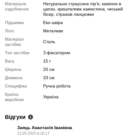
Матеріали
Натуральне страусине пір'я, каміння в
оздоблення
цапах, кришталева намистина, чеський
бісер, стразові ланцюжки
Підшивка
Еко-шкіра
Лого
Металеве
Матеріал
Сталь
застібки
Тип застібки
З фіксатором
Вага
15 г
Ширина
20 см
Довжина
33 см
Специфіка
Ручна робота
Країна
Україна
виробник
Відгуки
1
Заяць Анастасія Іванівна
12.05.2025 в 16:17