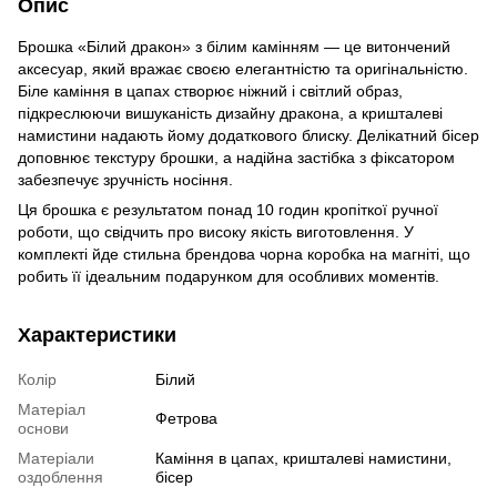
Опис
Брошка «Білий дракон» з білим камінням — це витончений
аксесуар, який вражає своєю елегантністю та оригінальністю.
Біле каміння в цапах створює ніжний і світлий образ,
підкреслюючи вишуканість дизайну дракона, а кришталеві
намистини надають йому додаткового блиску. Делікатний бісер
доповнює текстуру брошки, а надійна застібка з фіксатором
забезпечує зручність носіння.
Ця брошка є результатом понад 10 годин кропіткої ручної
роботи, що свідчить про високу якість виготовлення. У
комплекті йде стильна брендова чорна коробка на магніті, що
робить її ідеальним подарунком для особливих моментів.
Характеристики
Колір
Білий
Матеріал
Фетрова
основи
Матеріали
Каміння в цапах, кришталеві намистини,
оздоблення
бісер