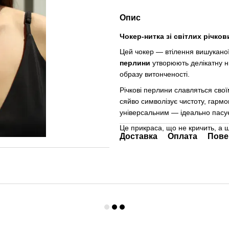
Опис
Чокер-нитка зі світлих річко
Цей чокер — втілення вишуканої 
перлини
утворюють делікатну ни
образу витонченості.
Річкові перлини славляться свої
сяйво символізує чистоту, гармо
універсальним — ідеально пасує 
Це прикраса, що не кричить, а 
Доставка
Оплата
Пове