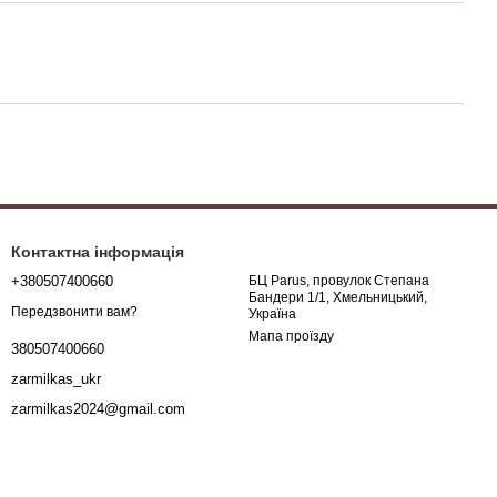
Контактна інформація
+380507400660
БЦ Parus, провулок Степана
Бандери 1/1, Хмельницький,
Передзвонити вам?
Україна
Мапа проїзду
380507400660
zarmilkas_ukr
zarmilkas2024@gmail.com