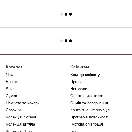
Каталог
Клієнтам
New!
Вхід до кабінету
Брошки
Про нас
Sale!
Нагороди
Сумки
Оплата і доставка
Намиста та чокери
Обмін та повернення
Сорочки
Контактна інформація
Колекція "School"
Програма лояльності
Колекція дитяча
Гуртова співпраця
Колекція "Tropic"
Блог