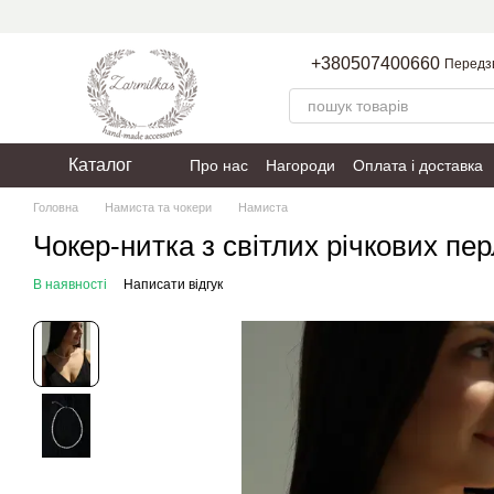
Перейти до основного контенту
+380507400660
Передз
Каталог
Про нас
Нагороди
Оплата і доставка
Пакування
Політика конфіденційності
Головна
Намиста та чокери
Намиста
Чокер-нитка з світлих річкових пе
В наявності
Написати відгук