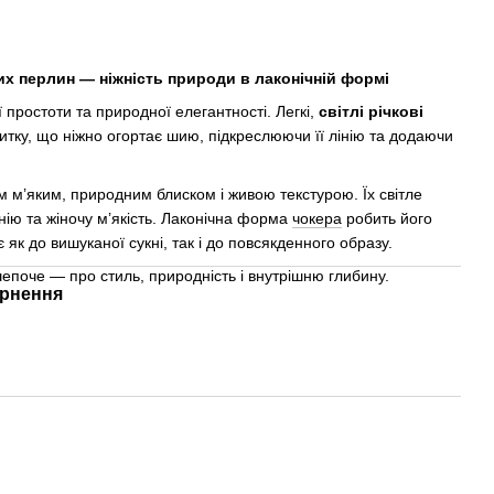
вих перлин — ніжність природи в лаконічній формі
простоти та природної елегантності. Легкі,
світлі річкові
тку, що ніжно огортає шию, підкреслюючи її лінію та додаючи
м м’яким, природним блиском і живою текстурою. Їх світле
нію та жіночу м’якість. Лаконічна форма
чокера
робить його
як до вишуканої сукні, так і до повсякденного образу.
шепоче — про стиль, природність і внутрішню глибину.
рнення