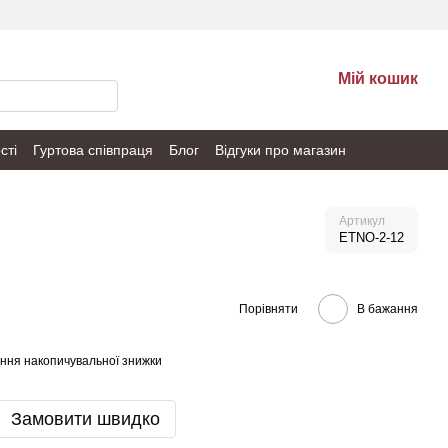
Мій кошик
сті
Гуртова співпраця
Блог
Відгуки про магазин
Артикул
ETNO-2-12
Порівняти
В бажання
ння накопичувальної знижки
Замовити швидко