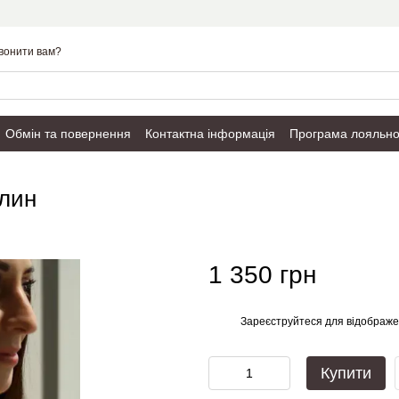
вонити вам?
Обмін та повернення
Контактна інформація
Програма лояльно
Публічний договір
рлин
1 350 грн
Зареєструйтеся
для відображе
%
Купити