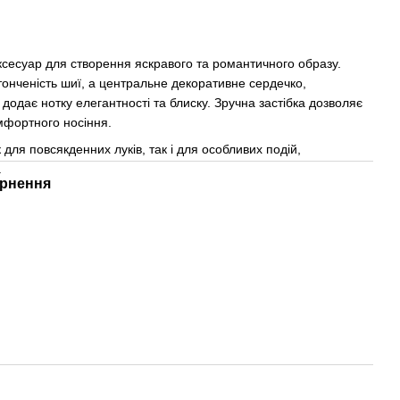
ксесуар для створення яскравого та романтичного образу.
онченість шиї, а центральне декоративне сердечко,
одає нотку елегантності та блиску. Зручна застібка дозволяє
мфортного носіння.
для повсякденних луків, так і для особливих подій,
.
рнення