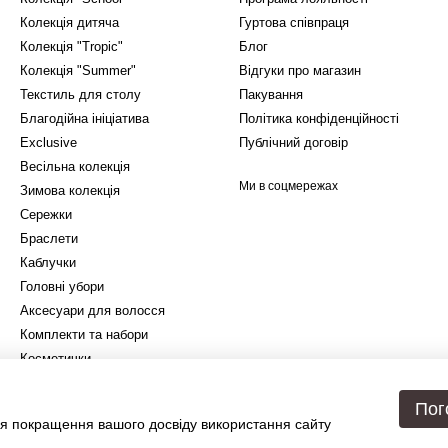
Колекція дитяча
Гуртова співпраця
Колекція "Tropic"
Блог
Колекція "Summer"
Відгуки про магазин
Текстиль для столу
Пакування
Благодійна ініціатива
Політика конфіденційності
Exclusive
Публічний договір
Весільна колекція
Ми в соцмережах
Зимова колекція
Сережки
Браслети
Каблучки
Головні убори
Аксесуари для волосся
Комплекти та набори
Косметички
Подарункове упакування
Пог
я покращення вашого досвіду використання сайту