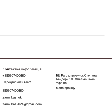
Контактна інформація
+380507400660
БЦ Parus, провулок Степана
Бандери 1/1, Хмельницький,
Передзвонити вам?
Україна
Мапа проїзду
380507400660
zarmilkas_ukr
zarmilkas2024@gmail.com