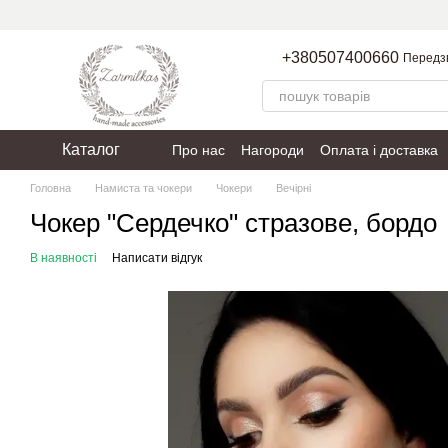
Перейти до основного контенту
+380507400660
Передз
Каталог
Про нас
Нагороди
Оплата і доставка
Пакування
Політика конфіденційності
Головна
Намиста та чокери
Чокери
Вечірні
Чокер "Сердечко" стразове, бордо
В наявності
Написати відгук