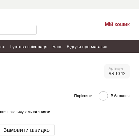
Мій кошик
сті
Гуртова співпраця
Блог
Відгуки про магазин
Артикул
SS-10-12
Порівняти
В бажання
ння накопичувальної знижки
Замовити швидко