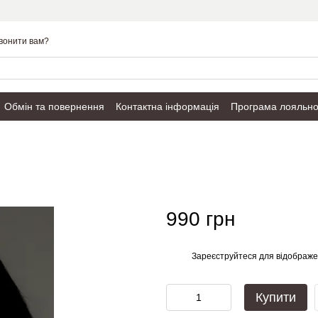
вонити вам?
Обмін та повернення
Контактна інформація
Програма лояльно
Публічний договір
990 грн
Зареєструйтеся
для відображе
%
Купити