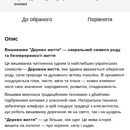
%
знижки
До обраного
Порівняти
Опис
Вишиванка "Дерево життя" — сакральний символ роду
та безперервності життя
Ця вишиванка натхненна одним із найглибших українських
символів —
Деревом життя
, яке здавна вважається оберегом
роду, сили природи та духовного зв’язку поколінь. В орнаменті
поєднуються гілки, листя, квіти та птахи — кожен елемент
несе своє значення: народження, розвиток, спадкоємність.
Вишивка виконана традиційними техніками з дбайливо
підібраними нитками у класичній гамі. Натуральна тканина
забезпечує комфорт, а крій поєднує традиції з елегантністю,
що робить вишиванку доречною як на свято, так і на щодень.
"Дерево життя"
— це більше, ніж одяг. Це жива історія,
вишита на полотні — про коріння, силу і надію.